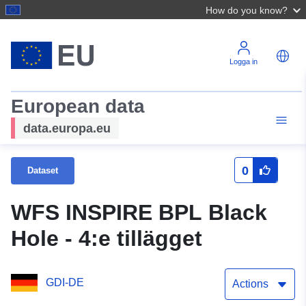
How do you know?
Logga in
European data
data.europa.eu
0
Dataset
WFS INSPIRE BPL Black
Hole - 4:e tillägget
GDI-DE
Actions