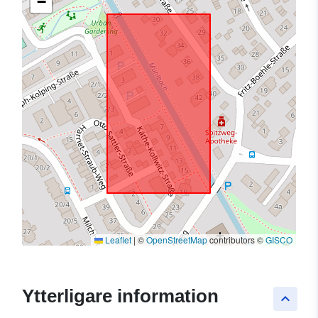
−
Leaflet
|
©
OpenStreetMap
contributors ©
GISCO
Ytterligare information
keyboard_arrow_up