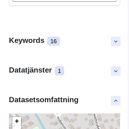
Keywords
16
keyboard_arrow_down
Datatjänster
1
keyboard_arrow_down
Datasetsomfattning
keyboard_arrow_up
+