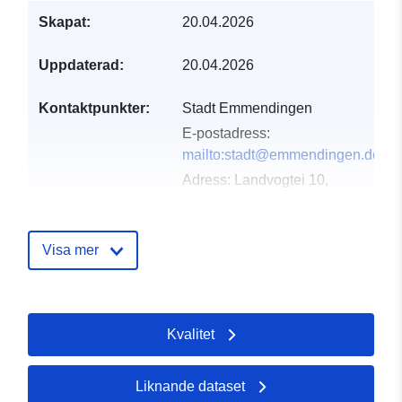
Skapat:
20.04.2026
Uppdaterad:
20.04.2026
Kontaktpunkter:
Stadt Emmendingen
E-postadress:
mailto:stadt@emmendingen.de
Adress:
Landvogtei 10,
Emmendingen, 79312,
Deutschland
Webbadress:
Visa mer
http://www.emmendingen.de
Katalogregister:
Läggs till i data.europa.eu:
02
Kvalitet
May 2026
Uppdaterad på data.europa.eu:
03 August 2026
Liknande dataset