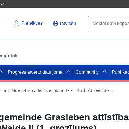
Pieteikties
latviešu
s portāls
Progress atvērto datu jomā
Community
Publikāc
WMS par Samtgemeinde Grasleben attīstības plānu Grs - 15.1. Am Walde II (1. grozījums)
emeinde Grasleben attīstība
Walde II (1. grozījums)