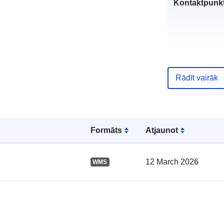
Kontaktpunkt
Rādīt vairāk
Kataloga
ieraksts:
Formāts
Atjaunot
12 March 2026
WMS
Ģeogrāfiskā
atrašanās vie