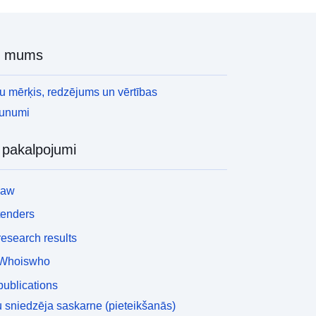
r mums
 mērķis, redzējums un vērtības
aunumi
i pakalpojumi
law
tenders
esearch results
Whoiswho
ublications
 sniedzēja saskarne (pieteikšanās)