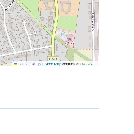
Leaflet
|
©
OpenStreetMap
contributors ©
GISCO