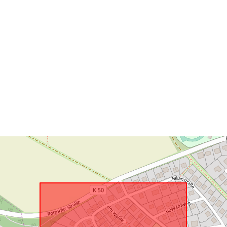
Atbilst:
uriRef: