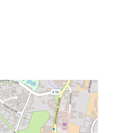
52.305469 ] ]
Tips:
Polygon
Avoti:
http://data.europa.eu/eli/reg/2009/97
6
http://data.europa.eu/88u/dataset/73
ed8ee9-ee44-4d4b-acda-
dfc4a3610631