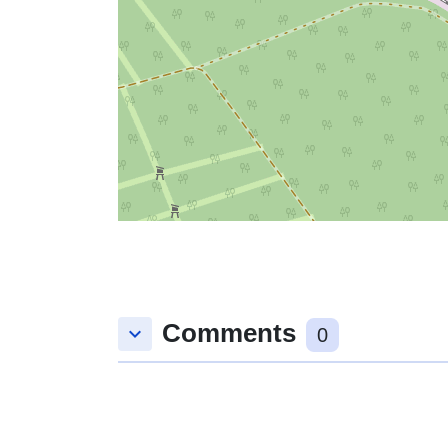
Comments
keyboard_arrow_down
0