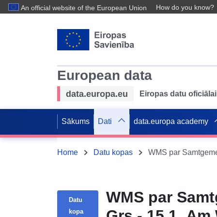
How do you know?
An official website of the European Union
European data
data.europa.eu
Eiropas datu oficiālai
Sākums
Dati
data.europa academy
Home
Datu kopas
WMS par Samtg
Datu
Grs - 15.1. Am 
kopa