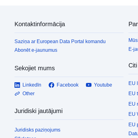
Kontaktinformācija
Pa
Mūsu
Saziņa ar European Data Portal komandu
E-j
Abonēt e-jaunumus
Cit
Sekojiet mums
EU 
LinkedIn
Facebook
Youtube
EU 
Other
EU r
Juridiski jautājumi
EU 
EU p
Juridisks paziņojums
Datu