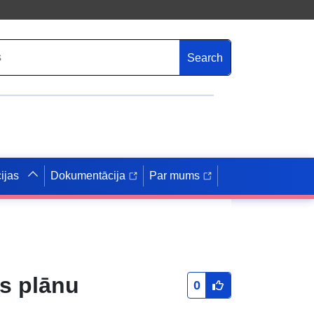
Search
ijas
Dokumentācija
Par mums
s plānu
0