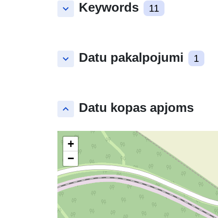
Keywords
keyboard_arrow_down
11
Datu pakalpojumi
keyboard_arrow_down
1
Datu kopas apjoms
keyboard_arrow_up
+
−