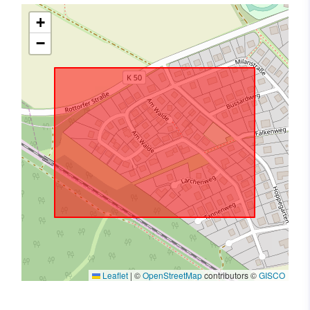
+
−
Leaflet
|
©
OpenStreetMap
contributors ©
GISCO