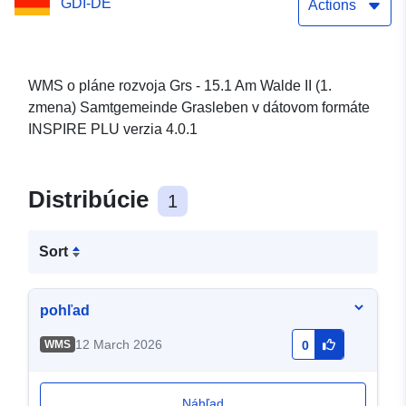
GDI-DE
Grasleben
Actions
WMS o pláne rozvoja Grs - 15.1 Am Walde II (1.
zmena) Samtgemeinde Grasleben v dátovom formáte
INSPIRE PLU verzia 4.0.1
Distribúcie
1
Sort
pohľad
12 March 2026
WMS
0
Náhľad