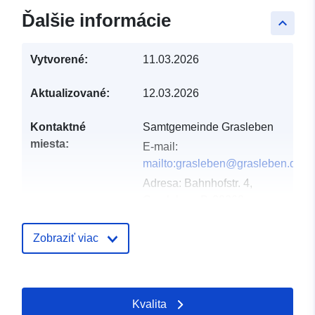
Ďalšie informácie
keyboard_arrow_up
Vytvorené:
11.03.2026
Aktualizované:
12.03.2026
Kontaktné
Samtgemeinde Grasleben
miesta:
E-mail:
mailto:grasleben@grasleben.de
Adresa:
Bahnhofstr. 4,
Grasleben, D-38368,
Deutschland
Adresa URL:
Zobraziť viac
https://www.samtgemeinde-
grasleben.de
Kvalita
Katalógový
Pridané k údajom.europa.eu:
21 M