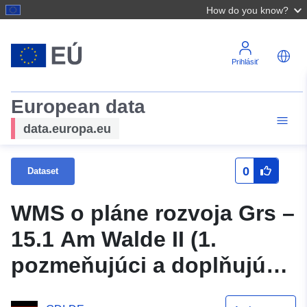
How do you know?
Prihlásiť
European data
data.europa.eu
0
Dataset
WMS o pláne rozvoja Grs –
15.1 Am Walde II (1.
pozmeňujúci a doplňujúci
návrh) Samtgemeinde