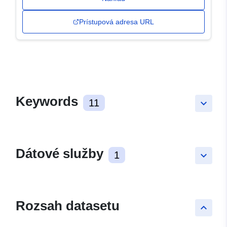
Prístupová adresa URL
Keywords
11
keyboard_arrow_down
Dátové služby
1
keyboard_arrow_down
Rozsah datasetu
keyboard_arrow_up