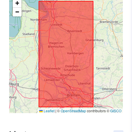
+
−
Leaflet
|
©
OpenStreetMap
contributors ©
GISCO