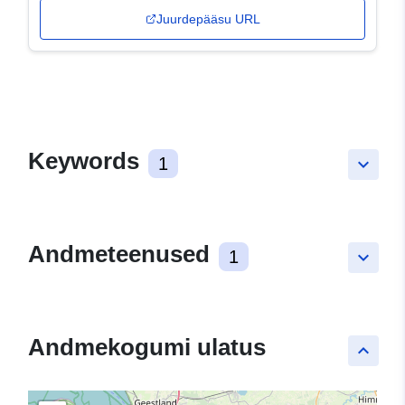
Juurdepääsu URL
Keywords
1
keyboard_arrow_down
Andmeteenused
1
keyboard_arrow_down
Andmekogumi ulatus
keyboard_arrow_up