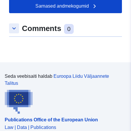
Sarnased andmekogumid
53.59822 ], [ 8.990931,
53.009933 ], [ 8.484333,
53.009933 ], [ 8.484333,
Comments
keyboard_arrow_down
53.59822 ] ]
0
Tüüp:
Polygon
uriRef:
http://data.europa.eu/88u/dataset/7
216b-4ec4-946e-a1fd4398f711
Seda veebisaiti haldab
Euroopa Liidu Väljaannete
Talitus
Publications Office of the European Union
Law | Data | Publications