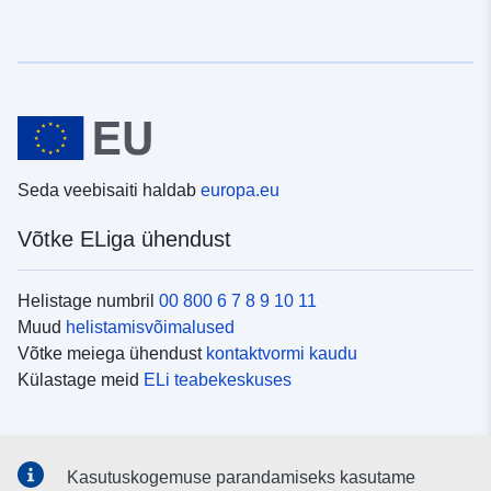
Seda veebisaiti haldab
europa.eu
Võtke ELiga ühendust
Helistage numbril
00 800 6 7 8 9 10 11
Muud
helistamisvõimalused
Võtke meiega ühendust
kontaktvormi kaudu
Külastage meid
ELi teabekeskuses
Sotsiaalmeedia
Kasutuskogemuse parandamiseks kasutame