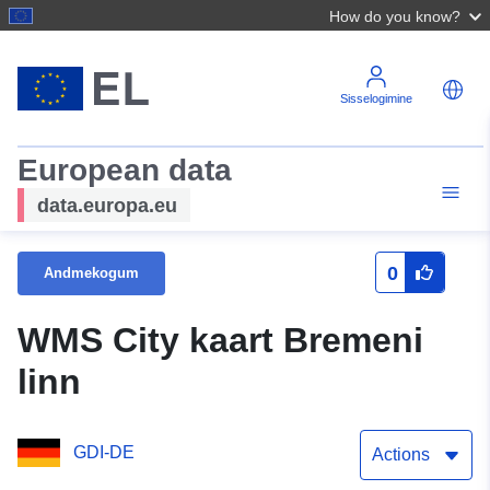
How do you know?
Sisselogimine
European data
data.europa.eu
0
Andmekogum
WMS City kaart Bremeni
linn
GDI-DE
Actions