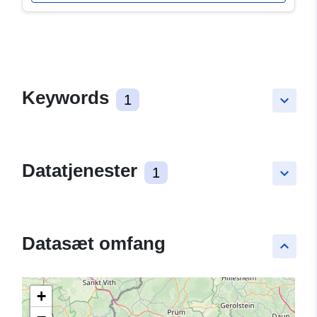
Keywords
1
keyboard_arrow_down
Datatjenester
1
keyboard_arrow_down
Datasæt omfang
keyboard_arrow_up
+