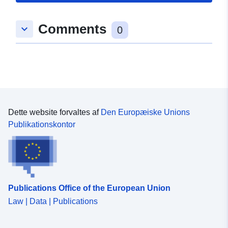
50.089553 ] ]
Comments
Type:
Polygon
keyboard_arrow_down
0
uriRef:
http://data.europa.eu/88u/dataset/
6883-e894-5fae-56550aac8bf1
Dette website forvaltes af
Den Europæiske Unions
Publikationskontor
Publications Office of the European Union
Law | Data | Publications