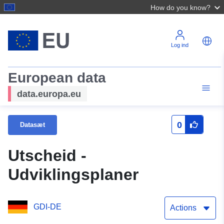
How do you know?
Log ind
European data
data.europa.eu
0
Datasæt
Utscheid -
Udviklingsplaner
GDI-DE
Actions