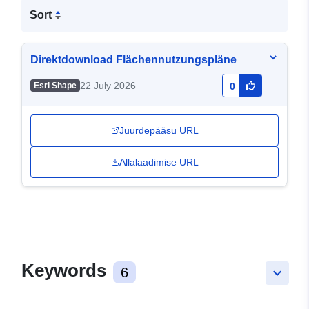
Sort
Direktdownload Flächennutzungspläne
22 July 2026
Esri Shape
0
Juurdepääsu URL
Allalaadimise URL
Keywords
6
keyboard_arrow_down