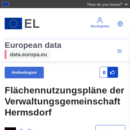
How do you know?
Sisselogimine
European data
data.europa.eu
0
Andmekogum
Flächennutzungspläne der
Verwaltungsgemeinschaft
Hermsdorf