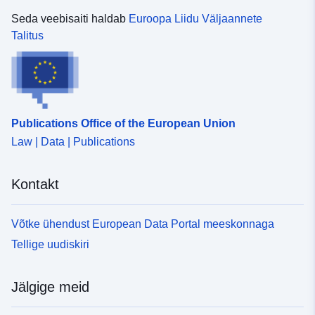
ulatus:
50.909 ], [ 11.921, 50.909 ], [
Seda veebisaiti haldab
Euroopa Liidu Väljaannete
11.921, 50.832 ], [ 11.784,
Talitus
50.832 ], [ 11.784, 50.909 ] ]
Tüüp:
Polygon
Identifikaatorid:
7414d1d4-bdb3-4a38-9274-
f1420b8c9234
Publications Office of the European Union
Law | Data | Publications
uriRef:
http://data.europa.eu/88u/dataset
bdb3-4a38-9274-f1420b8c9234
Kontakt
Tüüp:
Ressurss:
http://inspire.ec.europa.eu/metadat
Võtke ühendust European Data Portal meeskonnaga
codelist/ResourceType/dataset
Tellige uudiskiri
Jälgige meid