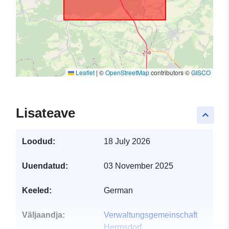
Leaflet
|
©
OpenStreetMap
contributors ©
GISCO
Lisateave
keyboard_arrow_up
Loodud:
18 July 2026
Uuendatud:
03 November 2025
Keeled:
German
Väljaandja:
Verwaltungsgemeinschaft
Hermsdorf