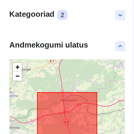
Kategooriad
2
keyboard_arrow_down
Andmekogumi ulatus
keyboard_arrow_up
+
−