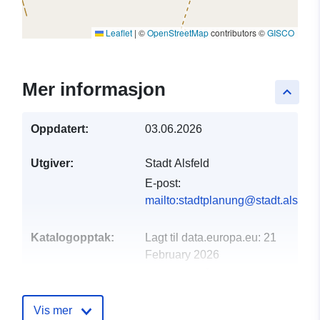
Leaflet
|
©
OpenStreetMap
contributors ©
GISCO
Mer informasjon
keyboard_arrow_up
Oppdatert:
03.06.2026
Utgiver:
Stadt Alsfeld
E-post:
mailto:stadtplanung@stadt.alsfeld
Katalogopptak:
Lagt til data.europa.eu:
21
February 2026
Oppdatert på data.europa.eu:
03 August 2026
Vis mer