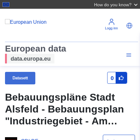
How do you know?
Logg inn
European data
data.europa.eu
0
Datasett
Bebauungspläne Stadt
Alsfeld - Bebauungsplan
"Industriegebiet - Am
weißen Weg"