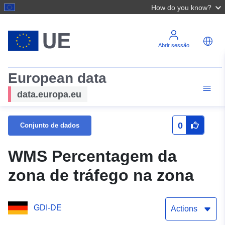
How do you know?
Abrir sessão
European data
data.europa.eu
0
Conjunto de dados
WMS Percentagem da
zona de tráfego na zona
GDI-DE
Actions