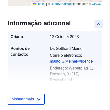
Leaflet
|
©
OpenStreetMap
contributors ©
GISCO
Informação adicional
keyboard_arrow_up
Criado:
12 October 2023
Pontos de
Dr. Gotthard Meinel
contacto:
Correio eletrónico:
mailto:G.Meinel@ioer.de
Endereço:
Weberplatz 1,
Dresden, 01217,
Deutschland
URL:
http://geoh.conterra:8080/oai-
pmh-geo-
Mostrar mais
harvest/harvesters/www.ioer-