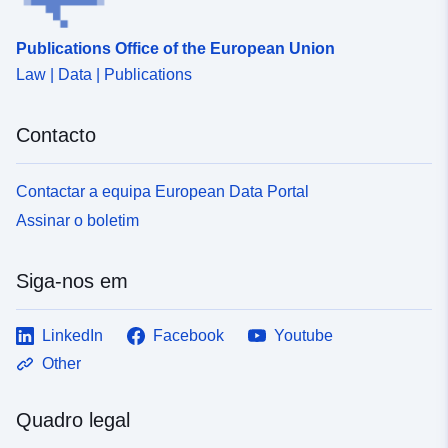
turnusmäßige und
flächendecke...
Publications Office of the European Union
Law | Data | Publications
Identificadores:
https://geoportal.sachsen.de/md/7
4dc2-40cb-9fe8-d54b700456ea
Contacto
uriRef:
http://data.europa.eu/88u/dataset/
4dc2-40cb-9fe8-d54b700456ea
Contactar a equipa European Data Portal
Assinar o boletim
Período de
annual
acumulação:
Siga-nos em
LinkedIn
Facebook
Youtube
Other
Quadro legal