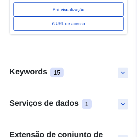
Pré-visualização
URL de acesso
Keywords
15
keyboard_arrow_down
Serviços de dados
1
keyboard_arrow_down
Extensão de conjunto de