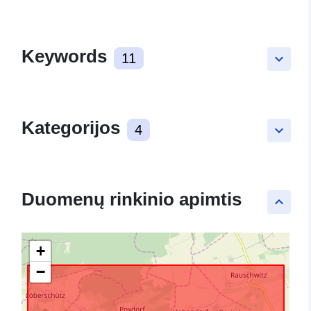
Keywords
11
keyboard_arrow_down
Kategorijos
4
keyboard_arrow_down
Duomenų rinkinio apimtis
keyboard_arrow_up
+
−