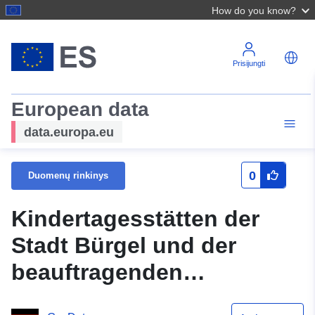
How do you know?
Prisijungti
European data
data.europa.eu
0
Duomenų rinkinys
Kindertagesstätten der
Stadt Bürgel und der
beauftragenden
Gemeinden