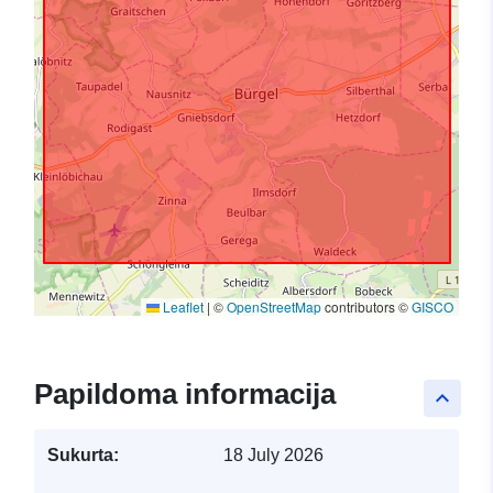
Leaflet
|
©
OpenStreetMap
contributors ©
GISCO
Papildoma informacija
keyboard_arrow_up
Sukurta:
18 July 2026