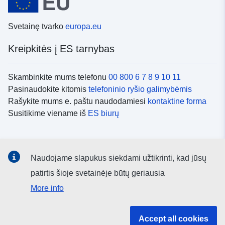
Svetainę tvarko
europa.eu
Kreipkitės į ES tarnybas
Skambinkite mums telefonu
00 800 6 7 8 9 10 11
Pasinaudokite kitomis
telefoninio ryšio galimybėmis
Rašykite mums e. paštu naudodamiesi
kontaktine forma
Susitikime viename iš
ES biurų
Socialiniai tinklai
Naudojame slapukus siekdami užtikrinti, kad jūsų
ES
socialinių tinklų kanalai
patirtis šioje svetainėje būtų geriausia
More info
ES institucijos ir įstaigos
Accept all cookies