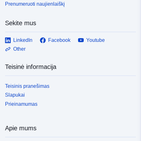
Prenumeruoti naujienlaiškį
http://inspire.ec.europa.eu/metadat
codelist/ResourceType/dataset
Sekite mus
LinkedIn
Facebook
Youtube
Other
Teisinė informacija
Teisinis pranešimas
Slapukai
Prieinamumas
Apie mums