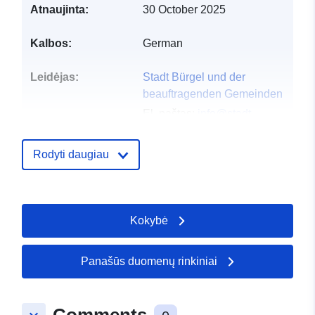
Atnaujinta:
30 October 2025
Kalbos:
German
Leidėjas:
Stadt Bürgel und der
beauftragenden Gemeinden
El. paštas:
info@stadt-
buergel.de
Pradinis puslapis:
Rodyti daugiau
https://www.stadt-buergel.de
Kontaktinis
Stadt Bürgel und der
punktas:
Kokybė
beauftragenden Gemeinden
El. paštas:
mailto:info@stadt-
Panašūs duomenų rinkiniai
buergel.de
URL:
https://www.stadt-
Comments
buergel.de