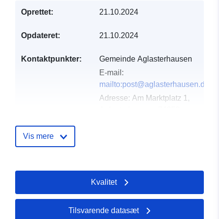
Oprettet:
21.10.2024
Opdateret:
21.10.2024
Kontaktpunkter:
Gemeinde Aglasterhausen
E-mail:
mailto:post@aglasterhausen.de
Adresse:
Am Marktplatz 1,
Aglasterhausen, 74858,
Deutschland
Webadresse:
Vis mere
http://www.aglasterhausen.de
Fortegnelse over
Tilføjet til data.europa.eu:
21
Kvalitet
kataloger:
March 2026
Opdateret på data.europa.eu:
03 August 2026
Tilsvarende datasæt