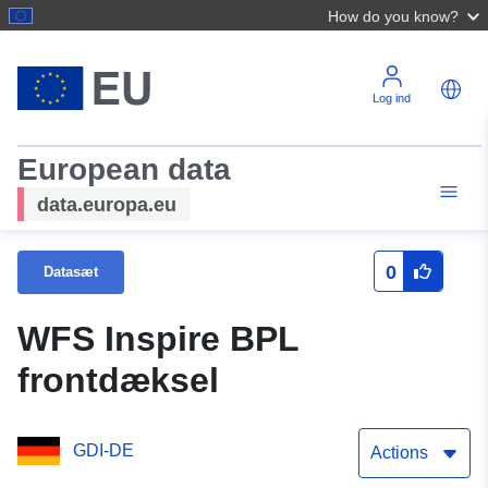
How do you know?
Log ind
European data
data.europa.eu
0
Datasæt
WFS Inspire BPL
frontdæksel
GDI-DE
Actions