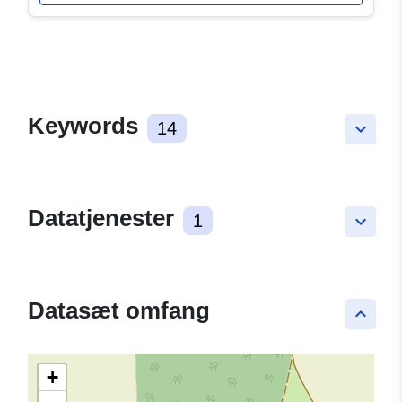
Keywords
14
keyboard_arrow_down
Datatjenester
1
keyboard_arrow_down
Datasæt omfang
keyboard_arrow_up
+