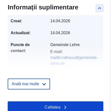
Informații suplimentare
keyboard_arrow_up
Creat:
14.04.2026
Actualizat:
14.04.2026
Puncte de
Gemeinde Lehre
contact:
E-mail:
mailto:rathaus@gemeinde-
lehre.de
Adresa:
Marktstraße 10,
Lehre, D-38165,
Deutschland
Arată mai multe
Adresă URL:
https://gemeinde-lehre.de
Calitatea
Registru catalog:
Adăugat la data.europa.eu:
02 Ma