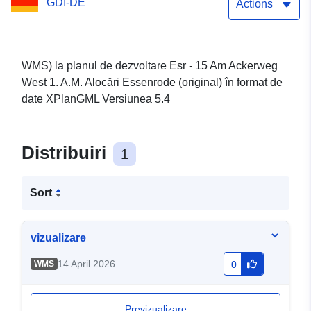
GDI-DE
(original) ale
Actions
municipalității Lehr
WMS) la planul de dezvoltare Esr - 15 Am Ackerweg
West 1. A.M. Alocări Essenrode (original) în format de
date XPlanGML Versiunea 5.4
Distribuiri
1
Sort
vizualizare
14 April 2026
WMS
0
Previzualizare