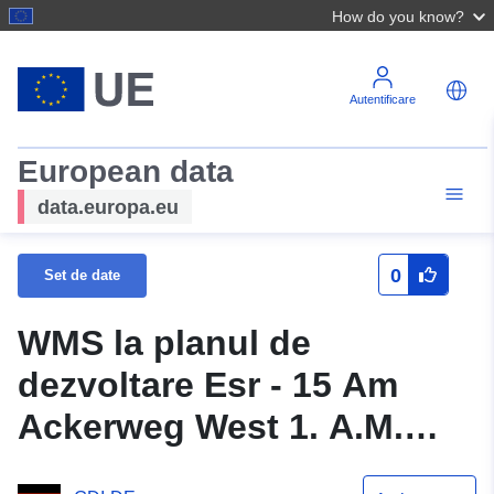
How do you know?
Autentificare
European data
data.europa.eu
0
Set de date
WMS la planul de
dezvoltare Esr - 15 Am
Ackerweg West 1. A.M.
Alocațiile Essenrode