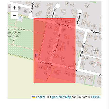
+
−
Leaflet
|
©
OpenStreetMap
contributors ©
GISCO