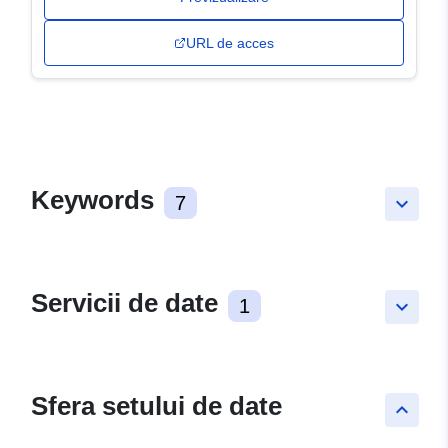
URL de acces
Keywords
7
keyboard_arrow_down
Servicii de date
1
keyboard_arrow_down
Sfera setului de date
keyboard_arrow_up