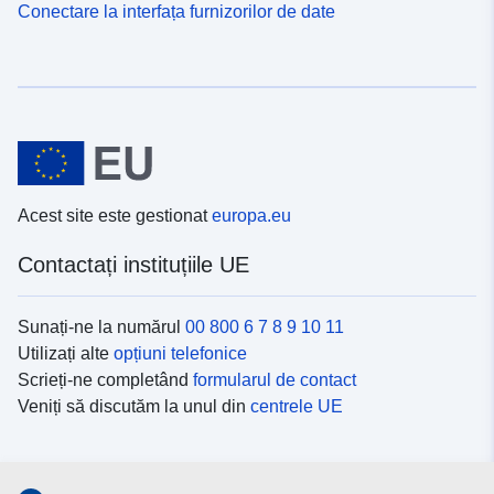
Conectare la interfața furnizorilor de date
Acest site este gestionat
europa.eu
Contactați instituțiile UE
Sunați-ne la numărul
00 800 6 7 8 9 10 11
Utilizați alte
opțiuni telefonice
Scrieți-ne completând
formularul de contact
Veniți să discutăm la unul din
centrele UE
Platformele de comunicare socială