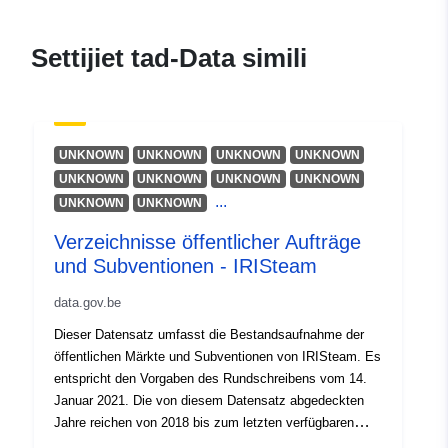
Reġistru tal-
Miżjud ma’ data.europa.eu:
Katalgu:
28 July 2026
Settijiet tad-Data simili
Aġġornat fuq data.europa.eu:
29 July 2026
Spazjali:
Koordinati:
[ [ 4.24, 50.92 ], [
UNKNOWN
UNKNOWN
UNKNOWN
UNKNOWN
4.48, 50.92 ], [ 4.48, 50.76 ], [
UNKNOWN
UNKNOWN
UNKNOWN
UNKNOWN
4.24, 50.76 ], [ 4.24, 50.92 ] ]
...
UNKNOWN
UNKNOWN
Tip:
Polygon
Verzeichnisse öffentlicher Aufträge
und Subventionen - IRISteam
Identifikaturi:
74cf0e97-e3a3-4831-8932-
6c4a90429fb6
data.gov.be
Dieser Datensatz umfasst die Bestandsaufnahme der
uriRef:
http://data.europa.eu/88u/dataset/
öffentlichen Märkte und Subventionen von IRISteam. Es
e3a3-4831-8932-6c4a90429fb6
entspricht den Vorgaben des Rundschreibens vom 14.
Januar 2021. Die von diesem Datensatz abgedeckten
Drittijiet ta'
public
Jahre reichen von 2018 bis zum letzten verfügbaren
Aċċess:
Geschäftsjahr.