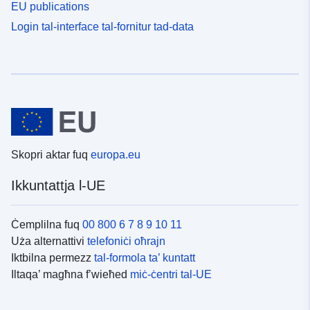
EU publications
Login tal-interface tal-fornitur tad-data
Skopri aktar fuq
europa.eu
Ikkuntattja l-UE
Ċemplilna fuq
00 800 6 7 8 9 10 11
Uża alternattivi
telefoniċi oħrajn
Iktbilna permezz
tal-formola ta’ kuntatt
Iltaqa’ magħna f’wieħed
miċ-ċentri tal-UE