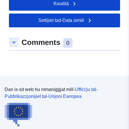
Kwalità
Settijiet tad-Data simili
Comments
keyboard_arrow_down
0
Dan is-sit web hu mmaniġġjat mill-
Uffiċċju tal-
Pubblikazzjonijiet tal-Unjoni Ewropea