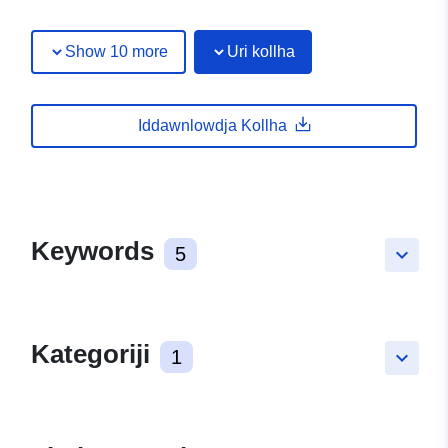
Show 10 more
Uri kollha
Iddawnlowdja Kollha
Keywords
5
keyboard_arrow_down
Kategoriji
1
keyboard_arrow_down