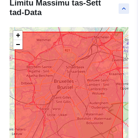
Limitu Massimu tas-Sett
keyboard_arrow_up
tad-Data
+
−