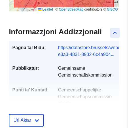
Leaflet
|
©
OpenStreetMap
contributors ©
GISCO
Informazzjoni Addizzjonali
keyboard_arrow_up
Paġna tal-Bidu:
https://datastore.brussels/web/dat
e3a3-4831-8932-6c4a904...
Pubblikatur:
Gemeinsame
Gemeinschaftskommission
Punti ta' Kuntatt:
Gemeenschappelijke
Gemeenschapscommissie
(GGC)
Indirizz Elettroniku:
mailto:info@ccc.brussels
Uri Aktar