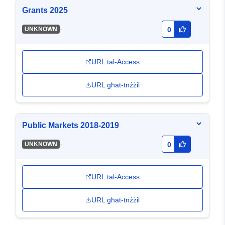
Grants 2025
-
UNKNOWN
0
URL tal-Aċċess
URL għat-tnżżil
Public Markets 2018-2019
-
UNKNOWN
0
URL tal-Aċċess
URL għat-tnżżil