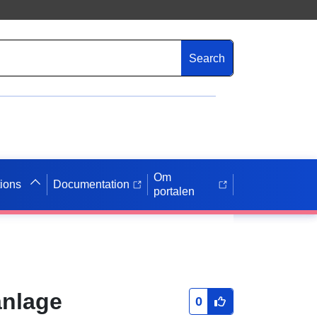
Search
Om
tions
Documentation
portalen
anlage
0