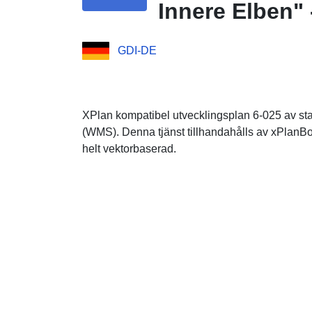
Innere Elben"
GDI-DE
XPlan kompatibel utvecklingsplan 6-025 av st
(WMS). Denna tjänst tillhandahålls av xPlanBo
helt vektorbaserad.