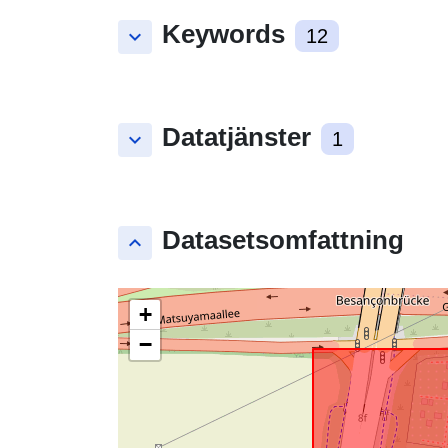
Keywords
keyboard_arrow_down
12
Datatjänster
keyboard_arrow_down
1
Datasetsomfattning
keyboard_arrow_up
+
−