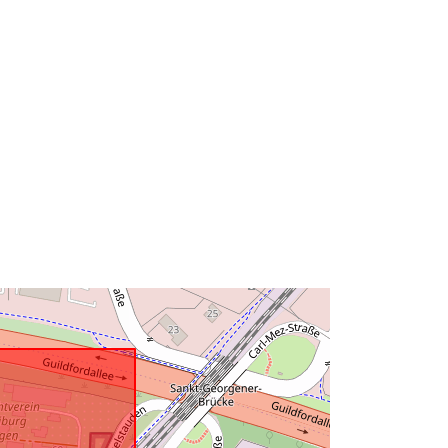
http://data.europa.eu/88u/dataset/75
2dc97e-c194-3226-bb4a-
49c03e408c21