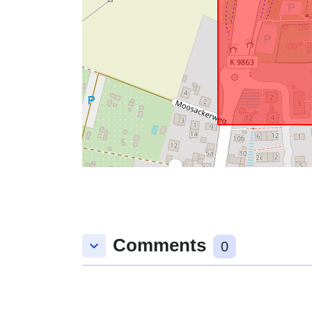
Comments
keyboard_arrow_down
0