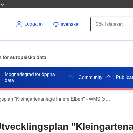
Logga in
svenska
en för europeiska data
Mognadsgrad för öppna
Community
Publica
data
B-Plan 6-025 Utvecklingsplan "Kleingartenanlage Innere Elben" - WMS (xPlanBox)
Utvecklingsplan "Kleingarten