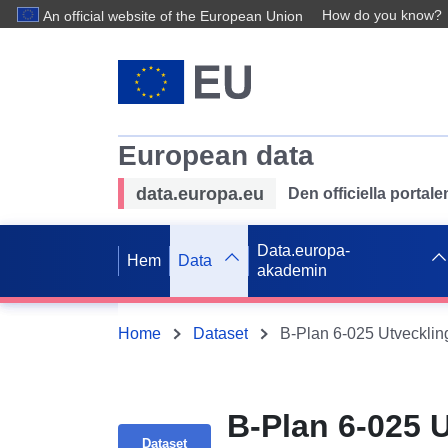
How do you know?
An official website of the European Union
European data
data.europa.eu
Den officiella portal
Data.europa-
Hem
Data
akademin
Home
Dataset
B-Plan 6-025 
Dataset