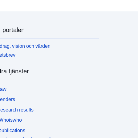
portalen
rag, vision och värden
etsbrev
ra tjänster
law
tenders
esearch results
Whoiswho
ublications