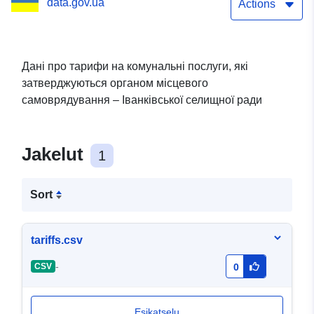
data.gov.ua
самоврядування
Actions
Дані про тарифи на комунальні послуги, які
затверджуються органом місцевого
самоврядування – Іванківської селищної ради
Jakelut
1
Sort
tariffs.csv
-
CSV
0
Esikatselu