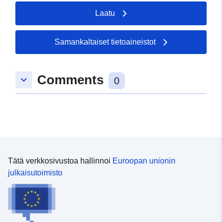
Laatu
Samankaltaiset tietoaineistot
Comments
keyboard_arrow_down
0
Tätä verkkosivustoa hallinnoi
Euroopan unionin
julkaisutoimisto