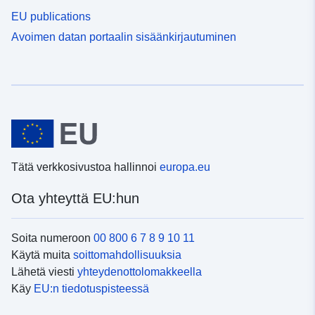
EU publications
Avoimen datan portaalin sisäänkirjautuminen
Tätä verkkosivustoa hallinnoi
europa.eu
Ota yhteyttä EU:hun
Soita numeroon
00 800 6 7 8 9 10 11
Käytä muita
soittomahdollisuuksia
Lähetä viesti
yhteydenottolomakkeella
Käy
EU:n tiedotuspisteessä