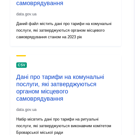
самоврядування
a975-4b67-ac3c-49c02eba83ee
data.gov.ua
Versiotiedot:
1.0
Даний файл містить дані про тарифи на комунальні
послуги, які затверджуються органом місцевого
самоврядування станом на 2023 рік
CSV
Дані про тарифи на комунальні
послуги, які затверджуються
органом місцевого
самоврядування
data.gov.ua
Набір місвтить дані про тарифи на ритуальні
послуги, які затверджуються виконавчим комітетом
Броварської міської ради