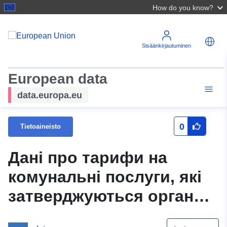
How do you know?
Sisäänkirjautuminen
European data
data.europa.eu
0
Tietoaineisto
Дані про тарифи на
комунальні послуги, які
затверджуються органом
місцевого