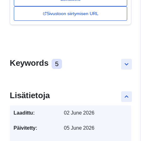
Sivustoon siirtymisen URL
Keywords
5
keyboard_arrow_down
Lisätietoja
keyboard_arrow_up
Laadittu:
02 June 2026
Päivitetty:
05 June 2026