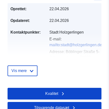
Oprettet:
22.04.2026
Opdateret:
22.04.2026
Kontaktpunkter:
Stadt Holzgerlingen
E-mail:
mailto:stadt@holzgerlingen.de
Adresse:
Böblinger Straße 5-
7, Holzgerlingen, 71088,
Deutschland
Webadresse:
Vis mere
http://www.holzgerlingen.de
Fortegnelse over
Tilføjet til data.europa.eu:
02
Kvalitet
kataloger:
May 2026
Opdateret på data.europa.eu:
03 August 2026
Tilsvarende datasæt