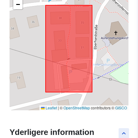
−
Leaflet
|
©
OpenStreetMap
contributors ©
GISCO
Yderligere information
keyboard_arrow_up