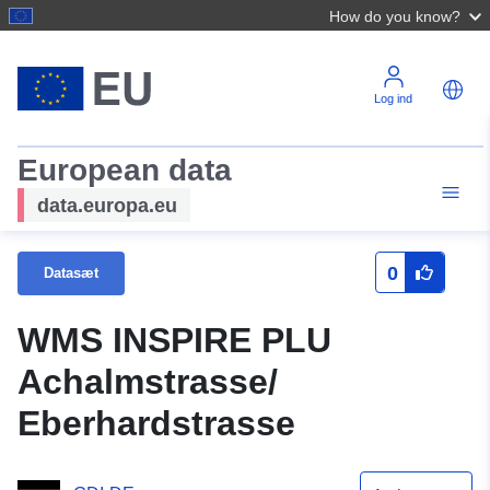
How do you know?
Log ind
European data
data.europa.eu
0
Datasæt
WMS INSPIRE PLU
Achalmstrasse/
Eberhardstrasse