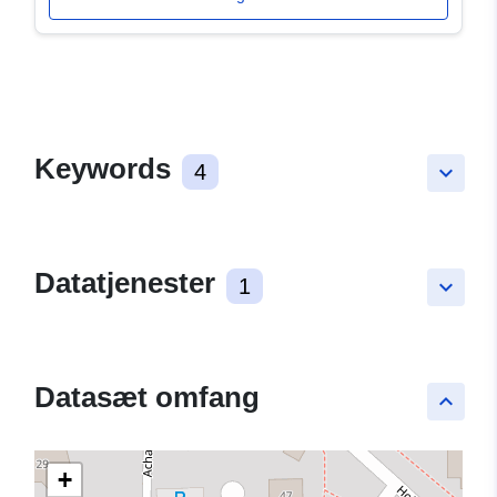
Keywords
4
keyboard_arrow_down
Datatjenester
1
keyboard_arrow_down
Datasæt omfang
keyboard_arrow_up
+