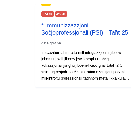
JSON
JSON
* Immunizzazzjoni
Soċjoprofessjonali (PSI) - Taħt 25
data.gov.be
Ir-riċevituri tal-introjtu mill-integrazzjoni li jibdew
jaħdmu jew li jibdew jew ikomplu t-taħriġ
vokazzjonali jistgħu jibbenefikaw, għal total ta' 3
snin fuq perjodu ta' 6 snin, minn eżenzjoni parzjali
mill-introjtu professjonali tagħhom meta jikkalkulaw
l-ammont tal-allowance tagħhom (immunizzazzjoni
soċjali u okkupazzjonali - ISP). Għal aktar
informazzjoni dwar il-PSI, jekk jogħġbok żur
www.mi-is.be.