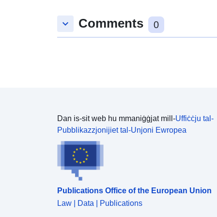
Comments
keyboard_arrow_down
0
Dan is-sit web hu mmaniġġjat mill-
Uffiċċju tal-
Pubblikazzjonijiet tal-Unjoni Ewropea
Publications Office of the European Union
Law | Data | Publications