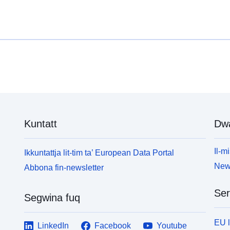
Kuntatt
Dw
Il-mi
Ikkuntattja lit-tim ta’ European Data Portal
News
Abbona fin-newsletter
Ser
Segwina fuq
EU 
LinkedIn
Facebook
Youtube