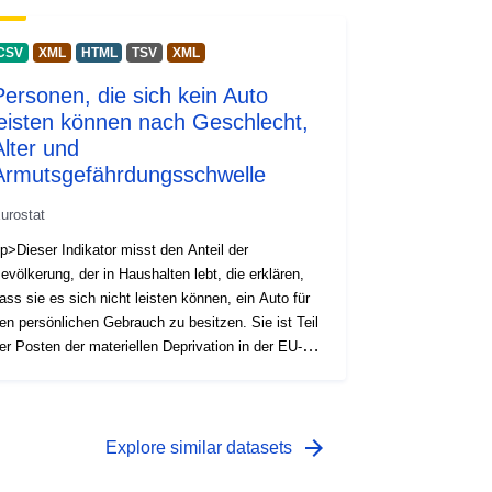
CSV
XML
HTML
TSV
XML
Personen, die sich kein Auto
leisten können nach Geschlecht,
Alter und
Armutsgefährdungsschwelle
urostat
p>Dieser Indikator misst den Anteil der
evölkerung, der in Haushalten lebt, die erklären,
ass sie es sich nicht leisten können, ein Auto für
en persönlichen Gebrauch zu besitzen. Sie ist Teil
er Posten der materiellen Deprivation in der EU-
ILC und spiegelt die wirtschaftliche Belastung
ider. Die Informationen werden nach Geschlecht,
lter und Armutsrisiko aufgeschlüsselt.</p>
arrow_forward
Explore similar datasets