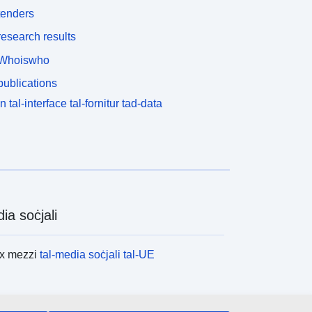
tenders
esearch results
Whoiswho
ublications
n tal-interface tal-fornitur tad-data
ia soċjali
ex mezzi
tal-media soċjali tal-UE
tituzzjonijiet u l-korpi tal-UE