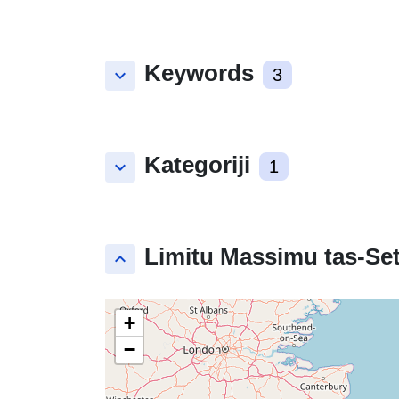
Keywords
keyboard_arrow_down
3
Kategoriji
keyboard_arrow_down
1
Limitu Massimu tas-Set
keyboard_arrow_up
+
−