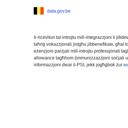
data.gov.be
Ir-riċevituri tal-introjtu mill-integrazzjoni li ji
taħriġ vokazzjonali jistgħu jibbenefikaw, għal to
eżenzjoni parzjali mill-introjtu professjonali 
allowance tagħhom (immunizzazzjoni soċjali u 
informazzjoni dwar il-PSI, jekk jogħġbok żur
ww