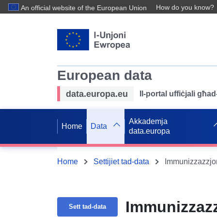
How do you know?
An official website of the European Union
European data
data.europa.eu
Il-portal uffiċjali għ
Akkademja
Home
Data
data.europa
Home
Settijiet tad-data
Immunizzazzjon
Immunizzazz
Sett tad-data