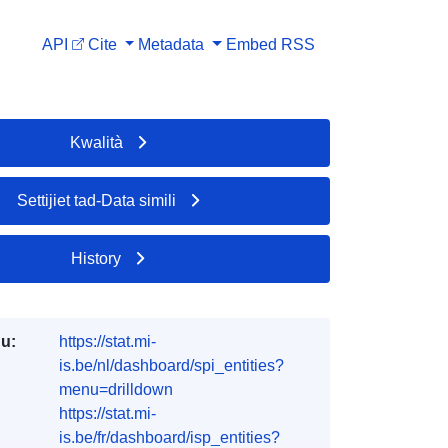
API
Cite
Metadata
Embed
RSS
Kwalità
Settijiet tad-Data simili
History
du:
https://stat.mi-
is.be/nl/dashboard/spi_entities?
menu=drilldown
https://stat.mi-
is.be/fr/dashboard/isp_entities?