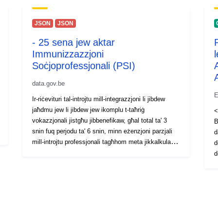
JSON
JSON
- 25 sena jew aktar
Immunizzazzjoni
Soċjoprofessjonali (PSI)
data.gov.be
E
Ir-riċevituri tal-introjtu mill-integrazzjoni li jibdew
jaħdmu jew li jibdew jew ikomplu t-taħriġ
<
vokazzjonali jistgħu jibbenefikaw, għal total ta' 3
B
snin fuq perjodu ta' 6 snin, minn eżenzjoni parzjali
d
mill-introjtu professjonali tagħhom meta jikkalkulaw
d
l-ammont tal-allowance tagħhom (immunizzazzjoni
d
soċjali u okkupazzjonali - ISP). Għal aktar
S
informazzjoni dwar il-PSI, jekk jogħġbok żur
w
www.mi-is.be.
A