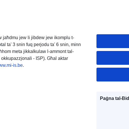
bdew jaħdmu jew li jibdew jew ikomplu t-
tal ta' 3 snin fuq perjodu ta' 6 snin, minn
tagħhom meta jikkalkulaw l-ammont tal-
okkupazzjonali - ISP). Għal aktar
w.mi-is.be
.
Paġna tal-Bi