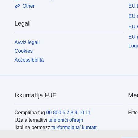
EU 
Other
EU r
Legali
EU 
EU p
Avviż legali
Logi
Cookies
Aċċessibbiltà
Ikkuntattja l-UE
Med
Ċemplilna fuq
00 800 6 7 8 9 10 11
Fitt
Uża alternattivi
telefoniċi oħrajn
Iktbilna permezz
tal-formola ta’ kuntatt
Iltaqa’ magħna f’wieħed
miċ-ċentri tal-UE
L-is