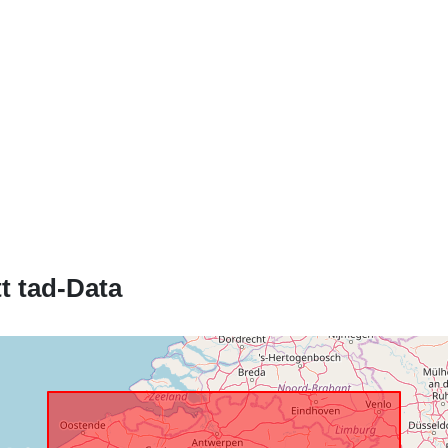
Identifikaturi:
uriRef:
t tad-Data
Drittijiet ta'
Aċċess:
Perjodiċità ta
Dovuti:
Kopertura