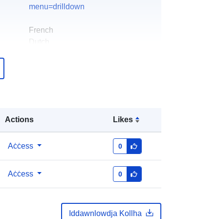
menu=drilldown
French
Dutch
PPS Social Integration
Paġna Ewlenija:
https://stat.mi-is.be
att:
PPS Social Integration
Indirizz Elettroniku:
Actions
Likes
mailto:question@mi-is.be
Aċċess
0
Miżjud ma’ data.europa.eu:
12
October 2021
Aċċess
0
Aġġornat fuq data.europa.eu:
30
July 2026
Iddawnlowdja Kollha
Koordinati:
[ [ 2.54, 51.51 ], [ 6.41,