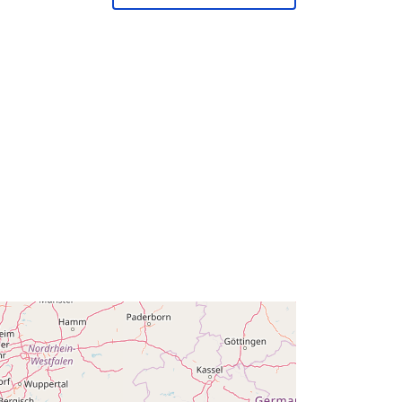
51.51 ], [ 6.41, 49.49 ], [ 2.54, 49.49 ],
[ 2.54, 51.51 ] ]
Tip:
Polygon
758e8cb8ba1b5d71e7d8ac45706b1
eae16ecae6d
http://data.europa.eu/88u/dataset/75
8e8cb8ba1b5d71e7d8ac45706b1ea
e16ecae6d
public
d-
monthly
01 January 2007
 -
28 March 2026