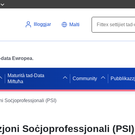
Illoggjar
Malti
ad-data Ewropea.
Maturità tad-Data
Community
Pubblikazzj
Miftuħa
i Soċjoprofessjonali (PSI)
joni Soċjoprofessjonali (PSI)