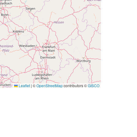
Leaflet
|
©
OpenStreetMap
contributors ©
GISCO