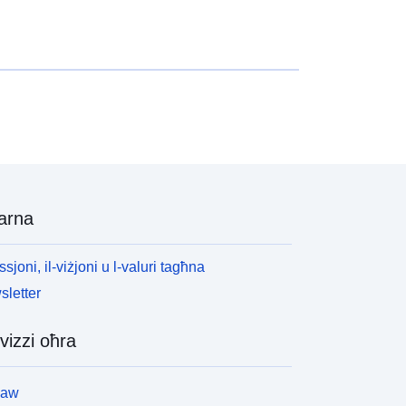
arna
ssjoni, il-viżjoni u l-valuri tagħna
letter
vizzi oħra
law