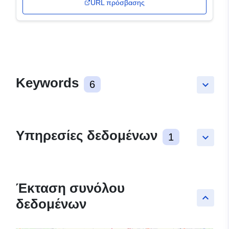
URL πρόσβασης
Keywords
6
keyboard_arrow_down
Υπηρεσίες δεδομένων
1
keyboard_arrow_down
Έκταση συνόλου
keyboard_arrow_up
δεδομένων