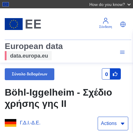
How do you know?
Σύνδεση
European data
data.europa.eu
0
Σύνολο δεδομένων
Böhl-Iggelheim - Σχέδιο
χρήσης γης II
Γ.Δ.Ι.-Δ.Ε.
Actions