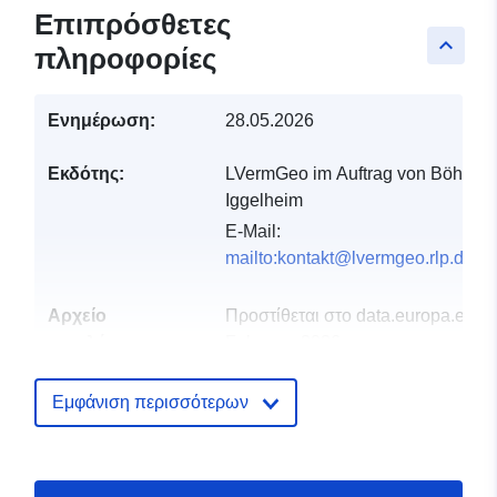
Επιπρόσθετες
keyboard_arrow_up
πληροφορίες
Ενημέρωση:
28.05.2026
Εκδότης:
LVermGeo im Auftrag von Böhl-
Iggelheim
E-Mail:
mailto:kontakt@lvermgeo.rlp.de
Αρχείο
Προστίθεται στο data.europa.eu:
2
καταλόγου:
February 2026
Επικαιροποιήθηκε στα data.europa
03 August 2026
Εμφάνιση περισσότερων
Χωρικός:
Συντεταγμένες:
[ [ 8.26372,
49.4058 ], [ 8.38245,