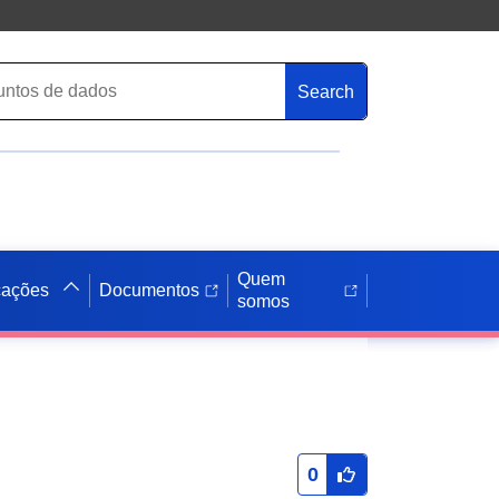
Search
Quem
cações
Documentos
somos
0