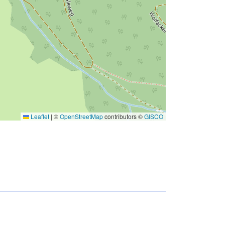
Leaflet
|
©
OpenStreetMap
contributors ©
GISCO