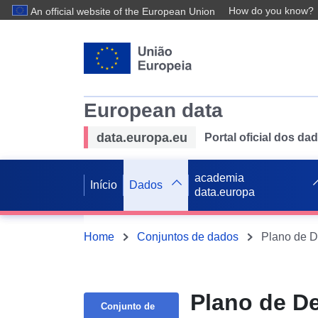
How do you know?
An official website of the European Union
European data
data.europa.eu
Portal oficial dos d
academia
Início
Dados
data.europa
Home
Conjuntos de dados
Plano de D
Plano de D
Conjunto de