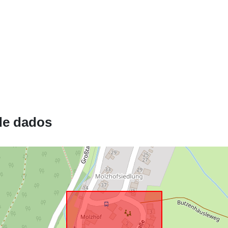
uriRef:
de dados