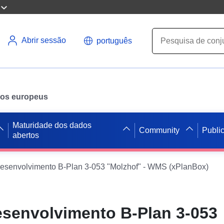
Abrir sessão
português
ados europeus
Maturidade dos dados
Community
Publi
abertos
esenvolvimento B-Plan 3-053 "Molzhof" - WMS (xPlanBox)
esenvolvimento B-Plan 3-053