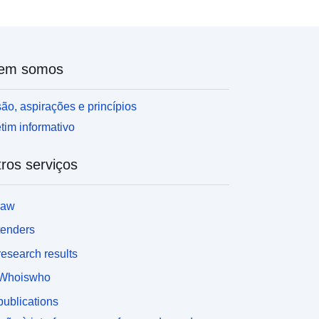
em somos
ão, aspirações e princípios
tim informativo
ros serviços
law
tenders
esearch results
Whoiswho
ublications