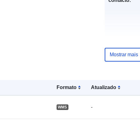
contacto:
Mostrar mais
Registo do
catálogo:
Formato
Atualizado
Espacial:
-
WMS