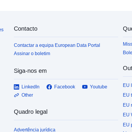
Contacto
Qu
es
Miss
Contactar a equipa European Data Portal
Bole
Assinar o boletim
Out
Siga-nos em
EU 
LinkedIn
Facebook
Youtube
EU 
Other
EU r
Quadro legal
EU 
EU p
Advertência jurídica