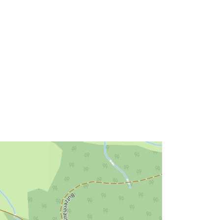
http://data.europa.eu/88u/dataset/76
4fac89-e8b1-35fd-8213-
67d72f0aa361