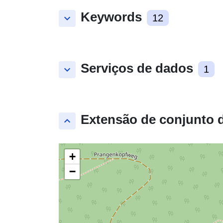
Keywords
keyboard_arrow_down
12
Serviços de dados
keyboard_arrow_down
1
Extensão de conjunto 
keyboard_arrow_up
+
−