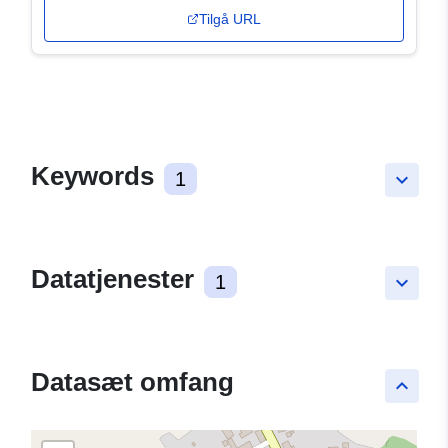
Tilgå URL
Keywords
1
keyboard_arrow_down
Datatjenester
1
keyboard_arrow_down
Datasæt omfang
keyboard_arrow_up