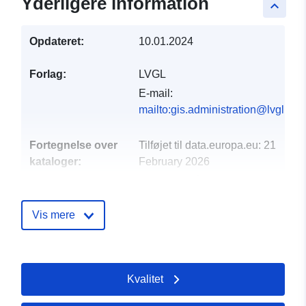
Yderligere information
keyboard_arrow_up
Opdateret:
10.01.2024
Forlag:
LVGL
E-mail:
mailto:gis.administration@lvgl.saa
Fortegnelse over
Tilføjet til data.europa.eu:
21
kataloger:
February 2026
Opdateret på data.europa.eu:
03 August 2026
Vis mere
Fysiske:
Koordinater:
[ [ 7.28791,
49.1843 ], [ 7.29201,
49.1843 ], [ 7.29201,
Kvalitet
49.1794 ], [ 7.28791,
49.1794 ], [ 7.28791,