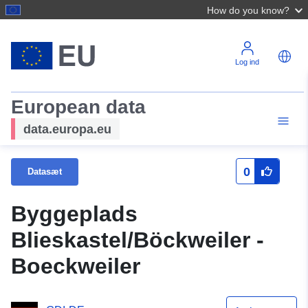
How do you know?
Log ind
European data
data.europa.eu
0
Datasæt
Byggeplads
Blieskastel/Böckweiler -
Boeckweiler