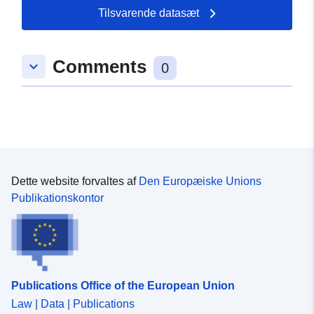
49.1843 ] ]
Tilsvarende datasæt
Type:
Polygon
Comments
keyboard_arrow_down
uriRef:
http://data.europa.eu/88u/dataset
0
ea4b-bac2-c98f-8998b8e4ed51
Dette website forvaltes af
Den Europæiske Unions
Publikationskontor
Publications Office of the European Union
Law | Data | Publications