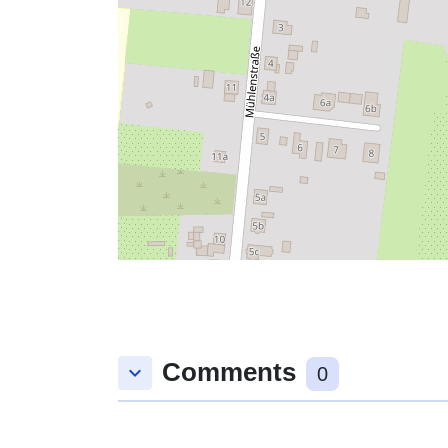
Comments
keyboard_arrow_down
0