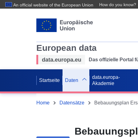
How do you know?
An official website of the European Union
European data
data.europa.eu
Das offizielle Portal
data.europa-
Startseite
Daten
Akademie
Home
Datensätze
Bebauungspl