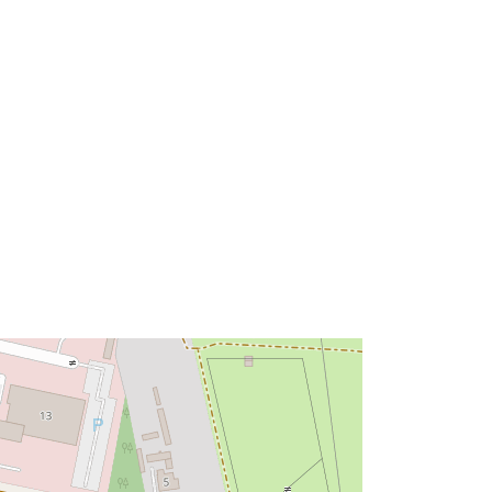
de.org/id/de.bb.metadata/76801536-
329a-4f1c-89f9-ddaa2d4c5c4f
http://data.europa.eu/88u/dataset/76
801536-329a-4f1c-89f9-
ddaa2d4c5c4f~~1