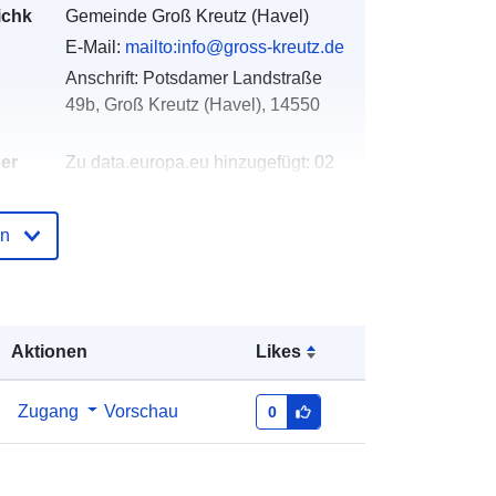
ichk
Gemeinde Groß Kreutz (Havel)
E-Mail:
mailto:info@gross-kreutz.de
Anschrift:
Potsdamer Landstraße
49b, Groß Kreutz (Havel), 14550
der
Zu data.europa.eu hinzugefügt:
02
May 2026
Aktualisiert auf data.europa.eu:
03
en
August 2026
Koordinaten:
[ [ 12.7931, 52.4014 ], [
12.7948, 52.4014 ], [ 12.7948,
Aktionen
Likes
52.3999 ], [ 12.7931, 52.3999 ], [
12.7931, 52.4014 ] ]
Zugang
Vorschau
0
Typ:
Polygon
n:
https://registry.gdi-