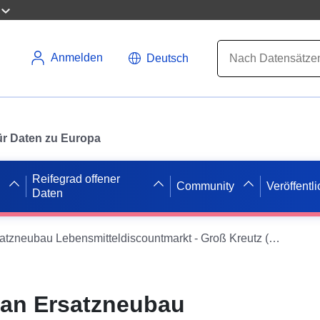
Anmelden
Deutsch
 für Daten zu Europa
Reifegrad offener
Community
Veröffentl
Daten
Bebauungsplan Ersatzneubau Lebensmitteldiscountmarkt - Groß Kreutz (Havel) OT Groß Kreutz (WMS)
an Ersatzneubau