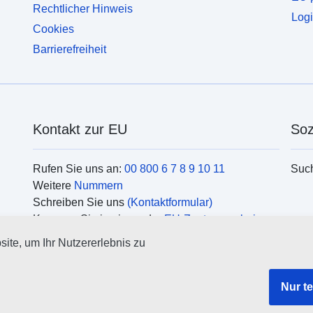
Rechtlicher Hinweis
Logi
Cookies
Barrierefreiheit
Kontakt zur EU
Soz
Rufen Sie uns an:
00 800 6 7 8 9 10 11
Suc
Weitere
Nummern
Schreiben Sie uns
(Kontaktformular)
Kommen Sie in einem der
EU-Zentren vorbei
Org
ite, um Ihr Nutzererlebnis zu
Such
EU
Nur t