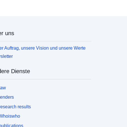
r uns
r Auftrag, unsere Vision und unsere Werte
letter
ere Dienste
law
tenders
esearch results
Whoiswho
ublications