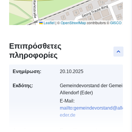
Leaflet
|
©
OpenStreetMap
contributors ©
GISCO
Επιπρόσθετες
keyboard_arrow_up
πληροφορίες
Ενημέρωση:
20.10.2025
Εκδότης:
Gemeindevorstand der Gemeinde
Allendorf (Eder)
E-Mail:
mailto:gemeindevorstand@allendo
eder.de
Αρχείο
Προστίθεται στο data.europa.eu:
2