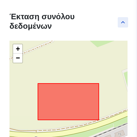
Έκταση συνόλου
keyboard_arrow_up
δεδομένων
+
−