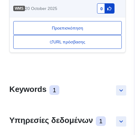
20 October 2025
WMS
0
Προεπισκόπηση
URL πρόσβασης
Keywords
1
keyboard_arrow_down
Υπηρεσίες δεδομένων
1
keyboard_arrow_down