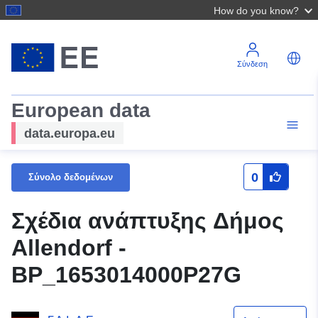
How do you know?
Σύνδεση
European data
data.europa.eu
0
Σύνολο δεδομένων
Σχέδια ανάπτυξης Δήμος
Allendorf -
BP_1653014000P27G