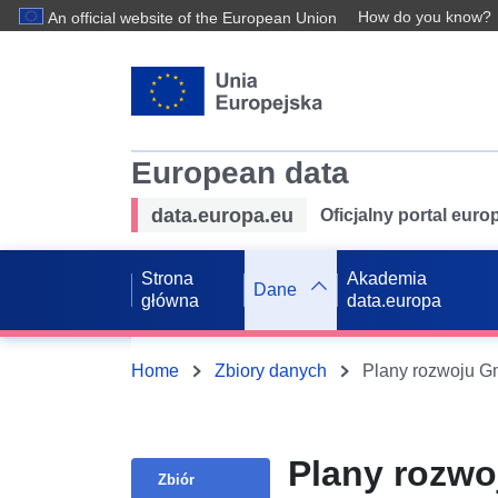
How do you know?
An official website of the European Union
European data
data.europa.eu
Oficjalny portal eur
Strona
Akademia
Dane
główna
data.europa
Home
Zbiory danych
Plany rozwoju G
Plany rozwo
Zbiór