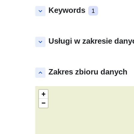
Keywords
keyboard_arrow_down
1
Usługi w zakresie dany
keyboard_arrow_down
Zakres zbioru danych
keyboard_arrow_up
+
−