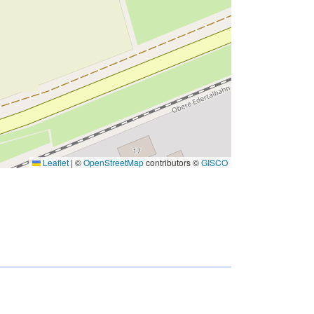
Leaflet
|
©
OpenStreetMap
contributors ©
GISCO