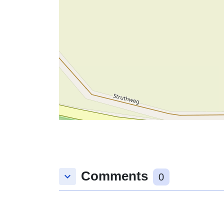
Comments
keyboard_arrow_down
0