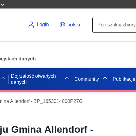
Login
polski
opejskich danych
Dojrzałość otwartych
Community
Publikacje
danych
mina Allendorf - BP_1653014000P27G
ju Gmina Allendorf -