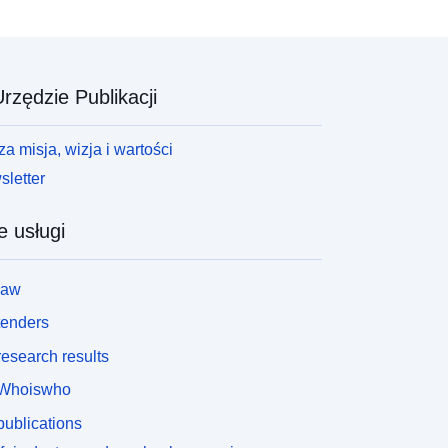
rzędzie Publikacji
a misja, wizja i wartości
letter
e usługi
law
tenders
esearch results
Whoiswho
ublications