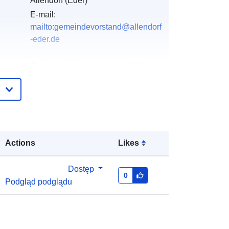
Allendorf (Eder)
E-mail:
mailto:gemeindevorstand@allendorf
-eder.de
gu:
Dodany do data.europa.eu:
21
February 2026
Zaktualizowano dane.europa.eu:
03
August 2026
:
Współrzędne:
[ [ 8.65192, 51.0231 ],
Actions
Likes
[ 8.65405, 51.0231 ], [ 8.65405,
51.0223 ], [ 8.65192, 51.0223 ], [
8.65192, 51.0231 ] ]
Dostęp
0
Podgląd podglądu
Typ:
Polygon
http://data.europa.eu/88u/dataset/76
883718-fd36-9c7c-e23d-