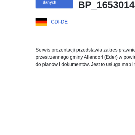
BP_165301
danych
GDI-DE
Serwis prezentacji przedstawia zakres praw
przestrzennego gminy Allendorf (Eder) w powi
do planów i dokumentów. Jest to usługa map in