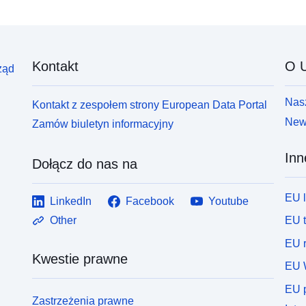
Kontakt
O U
ząd
Nasz
Kontakt z zespołem strony European Data Portal
News
Zamów biuletyn informacyjny
Inn
Dołącz do nas na
EU 
LinkedIn
Facebook
Youtube
EU 
Other
EU r
Kwestie prawne
EU 
EU p
Zastrzeżenia prawne