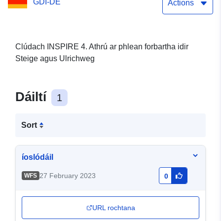
GDI-DE
Actions
Clúdach INSPIRE 4. Athrú ar phlean forbartha idir
Steige agus Ulrichweg
Dáiltí
1
Sort
íoslódáil
27 February 2023
WFS
0
URL rochtana