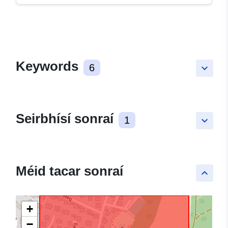
Keywords
6
keyboard_arrow_down
Seirbhísí sonraí
1
keyboard_arrow_down
Méid tacar sonraí
keyboard_arrow_up
+
−