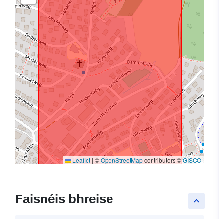
Leaflet
|
©
OpenStreetMap
contributors ©
GISCO
Faisnéis bhreise
keyboard_arrow_up