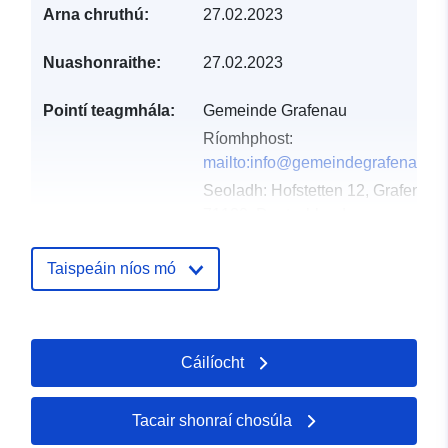
Arna chruthú:
27.02.2023
Nuashonraithe:
27.02.2023
Pointí teagmhála:
Gemeinde Grafenau
Ríomhphost:
mailto:info@gemeindegrafenau.de
Seoladh:
Hofstetten 12, Grafenau,
71120, Deutschland
URL:
http://www.gemeindegrafenau.de
Taispeáin níos mó
Taifead Catalóige:
Curtha le data.europa.eu:
21
February 2026
Cáilíocht
Nuashonraithe ar data.europa.eu:
03 August 2026
Tacair shonraí chosúla
Spásúil:
Comhordanáidí:
[ [