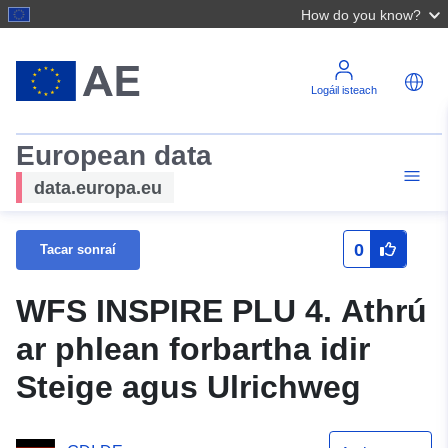
How do you know?
Logáil isteach
European data
data.europa.eu
0
Tacar sonraí
WFS INSPIRE PLU 4. Athrú
ar phlean forbartha idir
Steige agus Ulrichweg