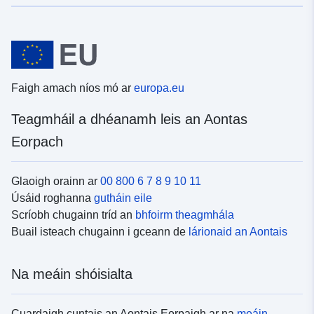
Faigh amach níos mó ar
europa.eu
Teagmháil a dhéanamh leis an Aontas
Eorpach
Glaoigh orainn ar
00 800 6 7 8 9 10 11
Úsáid roghanna
gutháin eile
Scríobh chugainn tríd an
bhfoirm theagmhála
Buail isteach chugainn i gceann de
lárionaid an Aontais
Na meáin shóisialta
Cuardaigh cuntais an Aontais Eorpaigh ar na
meáin