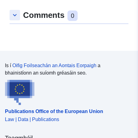
8.9069506, 48.7198043 ], [
Comments
keyboard_arrow_down
8.9132314, 48.7198043 ], [
0
8.9132314, 48.7141322 ], [
8.9069506, 48.7141322 ], [
8.9069506, 48.7198043 ] ]
Clóscríobh:
Polygon
uriRef:
http://data.europa.eu/88u/dataset
Is í
Oifig Foilseachán an Aontais Eorpaigh
a
df29-4773-bac9-a7c9a84939f1
bhainistíonn an suíomh gréasáin seo.
Publications Office of the European Union
Law | Data | Publications
Teagmháil