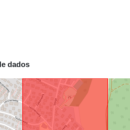
uriRef:
de dados