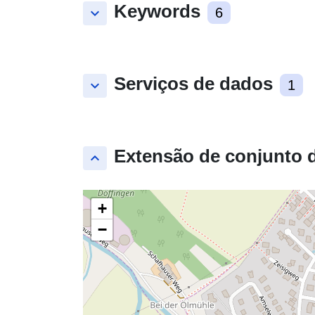
Keywords
keyboard_arrow_down
6
Serviços de dados
keyboard_arrow_down
1
Extensão de conjunto 
keyboard_arrow_up
+
−