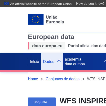
How do you know?
An official website of the European Union
European data
data.europa.eu
Portal oficial dos d
academia
Início
Dados
data.europa
Home
Conjuntos de dados
WFS INSPIRE
Conjunto