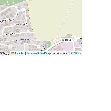
Leaflet
|
©
OpenStreetMap
contributors ©
GISCO