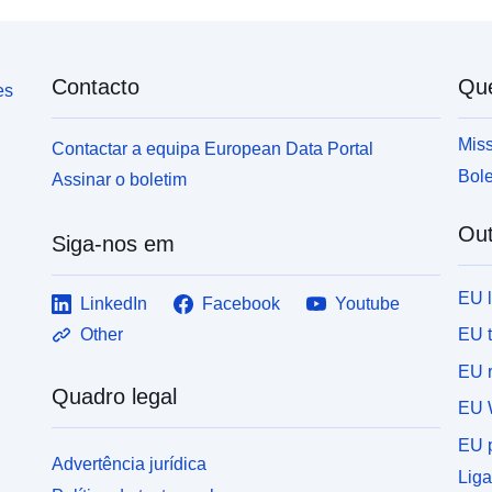
Contacto
Qu
es
Miss
Contactar a equipa European Data Portal
Bole
Assinar o boletim
Out
Siga-nos em
EU 
LinkedIn
Facebook
Youtube
EU 
Other
EU r
Quadro legal
EU 
EU p
Advertência jurídica
Liga