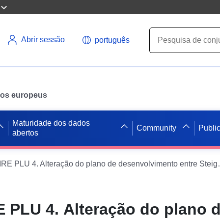
Abrir sessão
português
ados europeus
Maturidade dos dados
Community
Publi
abertos
WFS INSPIRE PLU 4. Altera
 PLU 4. Alteração do plano 