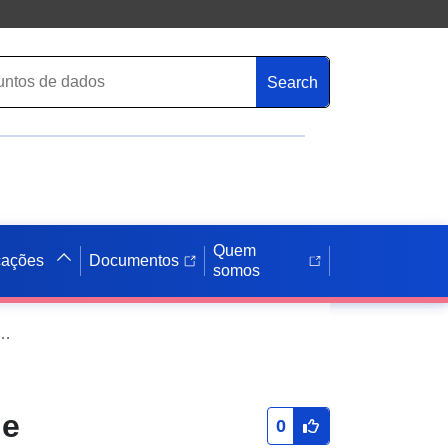
Search
Quem
cações
Documentos
somos
ção do plano de desenvolvimento entre Steige e Ulrichweg
de
0