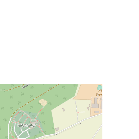
48.7141322 ], [ 8.9069506,
48.7198043 ] ]
Tipo:
Polygon
http://data.europa.eu/88u/dataset/76
990997-df29-4773-bac9-
a7c9a84939f1