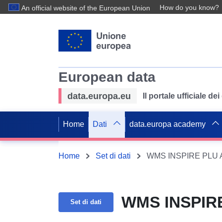
How do you know?
An official website of the European Union
European data
data.europa.eu
Il portale ufficiale de
Home
Dati
data.europa academy
Home
Set di dati
WMS INSPIRE PLU Am
WMS INSPIRE 
Set di dati