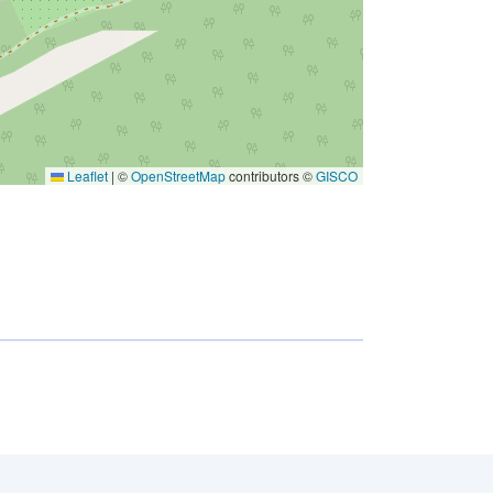
Leaflet
|
©
OpenStreetMap
contributors ©
GISCO