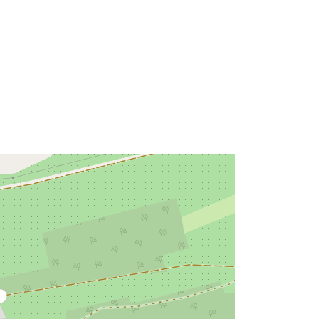
Risorsa:
http://data.europa.eu/eli/reg/2009/97
6
http://data.europa.eu/88u/dataset/76
b6b916-2cd9-48c7-ade3-
8ba1a795d06f