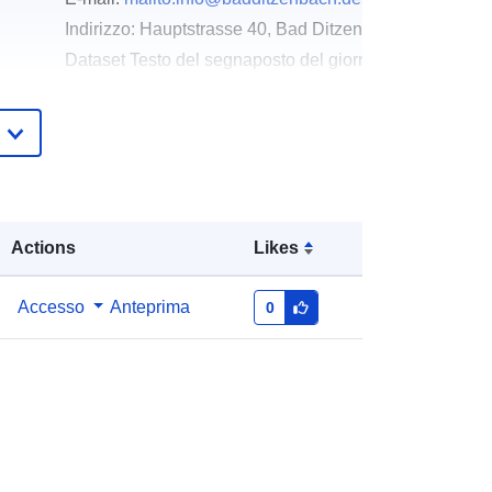
Indirizzo:
Hauptstrasse 40, Bad Ditzenbach, 73342, De
Dataset Testo del segnaposto del giorno della risoluz
http://www.badditzenbach.de
Aggiunta a data.europa.eu:
02 May
2026
Aggiornato su data.europa.eu:
03
August 2026
Actions
Likes
Coordinate:
[ [ 9.6812126,
Accesso
Anteprima
0
48.5794828 ], [ 9.6859447,
48.5794828 ], [ 9.6859447,
48.576888 ], [ 9.6812126,
48.576888 ], [ 9.6812126,
48.5794828 ] ]
Tipo:
Polygon