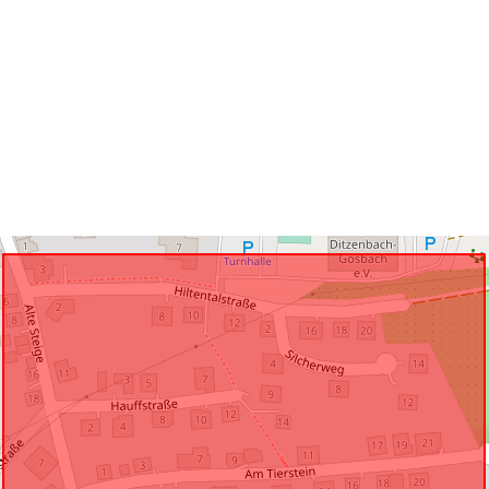
Conforme a:
uriRef: