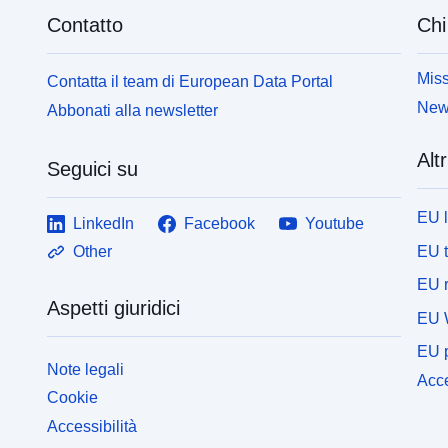
Contatto
Chi
Miss
Contatta il team di European Data Portal
News
Abbonati alla newsletter
Altr
Seguici su
EU 
LinkedIn
Facebook
Youtube
EU 
Other
EU r
Aspetti giuridici
EU 
EU p
Note legali
Acce
Cookie
Accessibilità