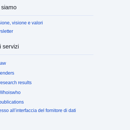
 siamo
ione, visione e valori
letter
i servizi
law
tenders
esearch results
Whoiswho
ublications
sso all'interfaccia del fornitore di dati