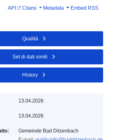
API
Citarsi
Metadata
Embed
RSS
Qualità
Set di dati simili
History
13.04.2026
13.04.2026
tto:
Gemeinde Bad Ditzenbach
E-mail:
mailto:info@badditzenbach.de