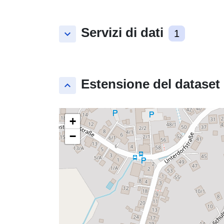
Servizi di dati
keyboard_arrow_down
1
Estensione del dataset
keyboard_arrow_up
+
−