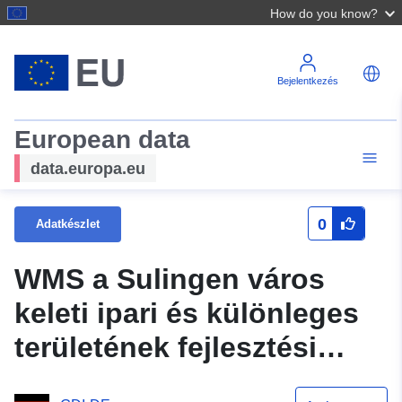
How do you know?
Bejelentkezés
European data
data.europa.eu
0
Adatkészlet
WMS a Sulingen város
keleti ipari és különleges
területének fejlesztési
tervéről (származási terv)