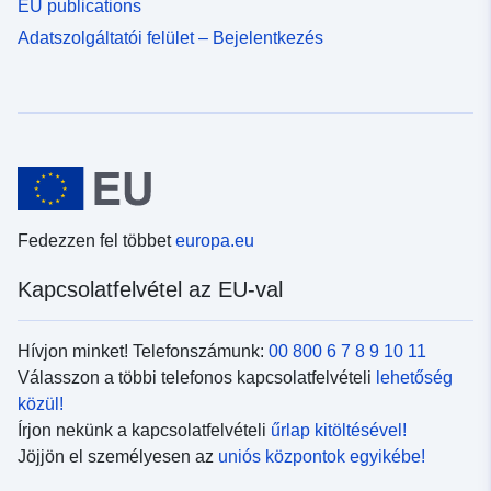
EU publications
Adatszolgáltatói felület – Bejelentkezés
Fedezzen fel többet
europa.eu
Kapcsolatfelvétel az EU-val
Hívjon minket! Telefonszámunk:
00 800 6 7 8 9 10 11
Válasszon a többi telefonos kapcsolatfelvételi
lehetőség
közül!
Írjon nekünk a kapcsolatfelvételi
űrlap kitöltésével!
Jöjjön el személyesen az
uniós központok egyikébe!