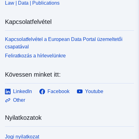
Law | Data | Publications
6ea7-44a0-895e-b2a60eeb00af
Kapcsolatfelvétel
Kapcsolatfelvétel a European Data Portal üzemeltetői
csapatával
Feliratkozás a hírlevelünkre
Kövessen minket itt:
LinkedIn
Facebook
Youtube
Other
Nyilatkozatok
Jogi nyilatkozat