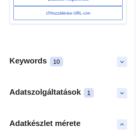
Hozzáférési URL-cím
Keywords
10
keyboard_arrow_down
Adatszolgáltatások
1
keyboard_arrow_down
Adatkészlet mérete
keyboard_arrow_up