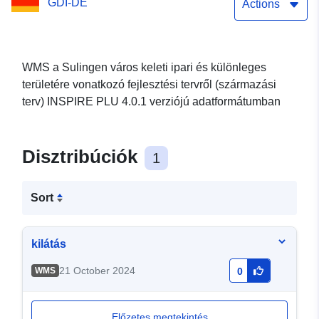
GDI-DE
Actions
WMS a Sulingen város keleti ipari és különleges
területére vonatkozó fejlesztési tervről (származási
terv) INSPIRE PLU 4.0.1 verziójú adatformátumban
Disztribúciók
1
Sort
kilátás
21 October 2024
WMS
0
Előzetes megtekintés