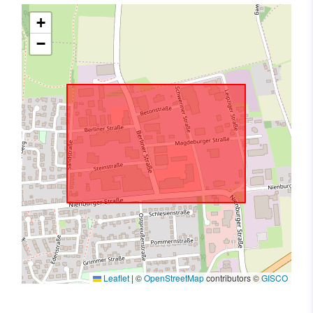
+
−
Leaflet
|
©
OpenStreetMap
contributors ©
GISCO