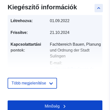
Kiegészítő információk
keyboard_arrow_up
Létrehozva:
01.09.2022
Frissítve:
21.10.2024
Kapcsolattartási
Fachbereich Bauen, Planung
pontok:
und Ordnung der Stadt
Sulingen
E-mail:
mailto:stadt@sulingen.de
Cím:
Galtener Straße 12,
Sulingen, 27232,
Több megjelenítése
Deutschland
URL:
http://www.sulingen.de/bauen-
Minőség
wohnen/bauleitplanung/