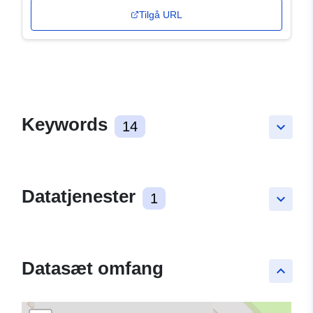
Tilgå URL
Keywords
14
keyboard_arrow_down
Datatjenester
1
keyboard_arrow_down
Datasæt omfang
keyboard_arrow_up