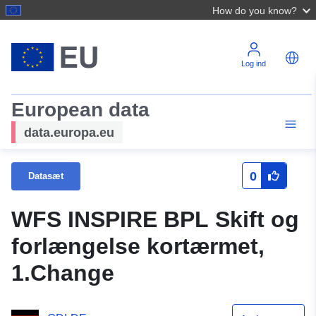
How do you know?
Log ind
European data
data.europa.eu
0
Datasæt
WFS INSPIRE BPL Skift og
forlængelse kortærmet,
1.Change