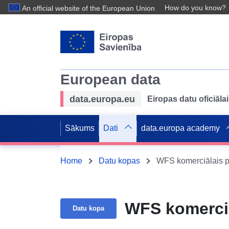
How do you know?
An official website of the European Union
European data
data.europa.eu
Eiropas datu oficiālai
Sākums
Dati
data.europa academy
Home
Datu kopas
WFS komerciālais p
WFS komerciā
Datu kopa