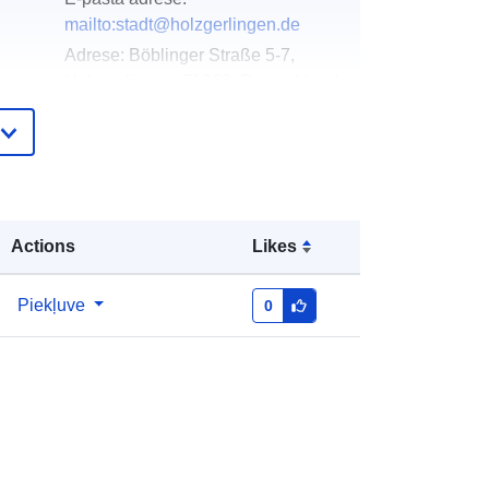
mailto:stadt@holzgerlingen.de
Adrese:
Böblinger Straße 5-7,
Holzgerlingen, 71088, Deutschland
URL:
http://www.holzgerlingen.de
Pievienots data.europa.eu:
02 May 2026
Jaunākā informācija par Data.europa.eu:
03 August 2026
Actions
Likes
Koordinātes:
[ [ 9.0334937,
Piekļuve
0
ta:
48.6340559 ], [ 9.0376695,
48.6340559 ], [ 9.0376695,
48.6291826 ], [ 9.0334937,
48.6291826 ], [ 9.0334937,
48.6340559 ] ]
Tips:
Polygon