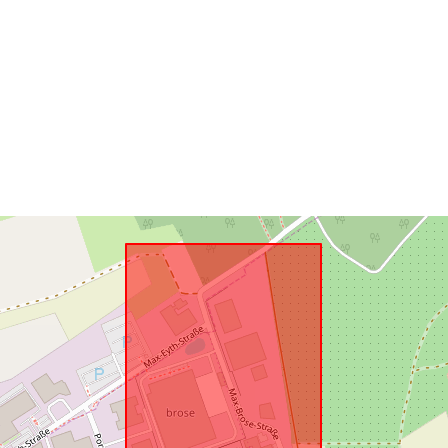
Atbilst:
uriRef: