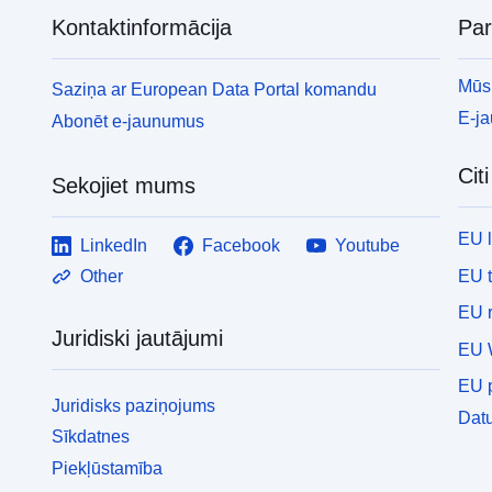
Kontaktinformācija
Pa
Mūsu
Saziņa ar European Data Portal komandu
E-j
Abonēt e-jaunumus
Cit
Sekojiet mums
EU 
LinkedIn
Facebook
Youtube
EU 
Other
EU r
Juridiski jautājumi
EU 
EU p
Juridisks paziņojums
Datu
Sīkdatnes
Piekļūstamība