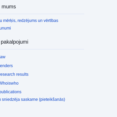
r mums
 mērķis, redzējums un vērtības
aunumi
i pakalpojumi
law
tenders
esearch results
Whoiswho
ublications
 sniedzēja saskarne (pieteikšanās)