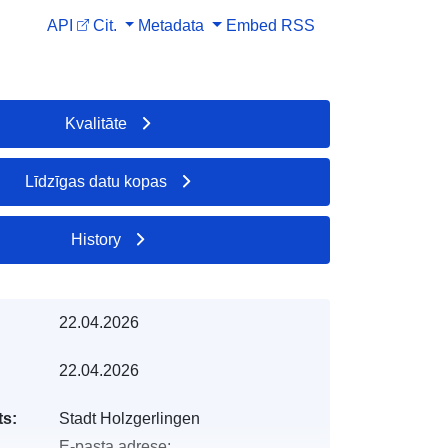
API
Cit.
Metadata
Embed
RSS
Kvalitāte
Līdzīgas datu kopas
History
22.04.2026
22.04.2026
s:
Stadt Holzgerlingen
E-pasta adrese: