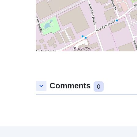
Comments
keyboard_arrow_down
0