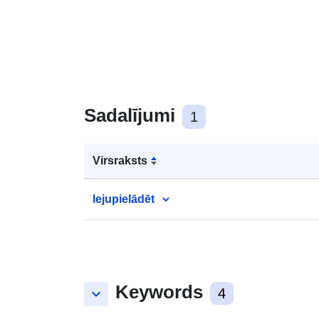
Sadalījumi
1
Virsraksts
lejupielādēt
Keywords
keyboard_arrow_down
4