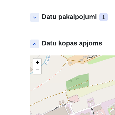
Datu pakalpojumi
keyboard_arrow_down
1
Datu kopas apjoms
keyboard_arrow_up
+
−