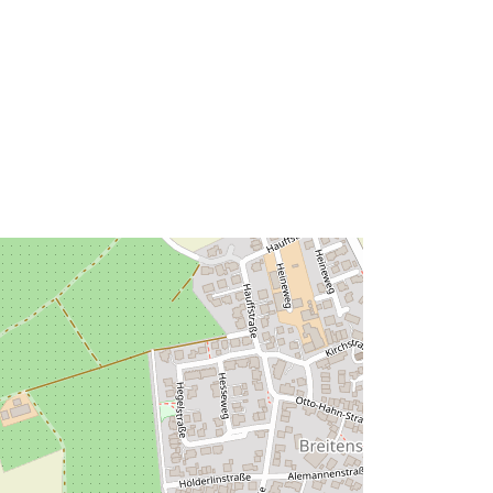
Avoti:
http://data.europa.eu/eli/reg/2009/97
6
http://data.europa.eu/88u/dataset/76
eebc33-982f-4abb-bfd5-
b87394239dd1