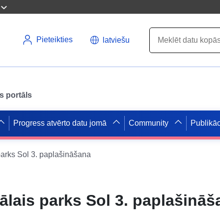
Pieteikties
latviešu
s portāls
Progress atvērto datu jomā
Community
Publikāc
arks Sol 3. paplašināšana
lais parks Sol 3. paplašināš