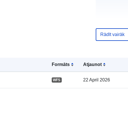
Rādīt vairāk
Kataloga
ieraksts:
Formāts
Atjaunot
Ģeogrāfiskā
22 April 2026
WFS
atrašanās vie