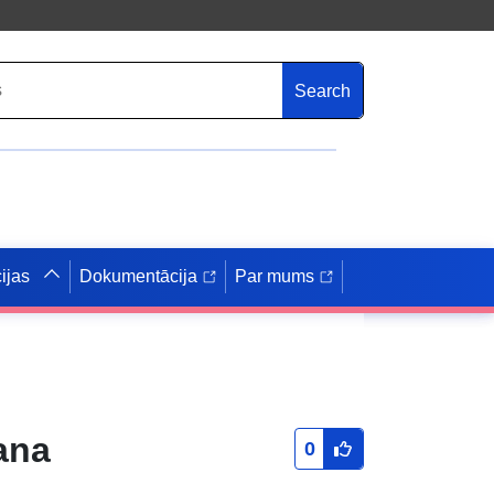
Search
ijas
Dokumentācija
Par mums
ana
0