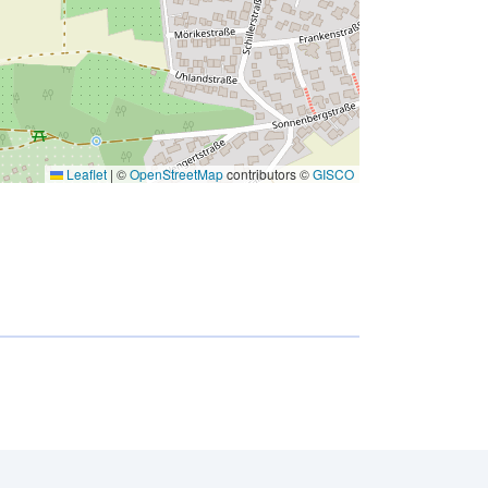
Leaflet
|
©
OpenStreetMap
contributors ©
GISCO