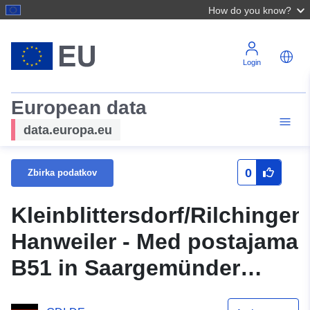
How do you know?
Login
European data
data.europa.eu
0
Zbirka podatkov
Kleinblittersdorf/Rilchingen
Hanweiler - Med postajama
B51 in Saargemünder
Strasse