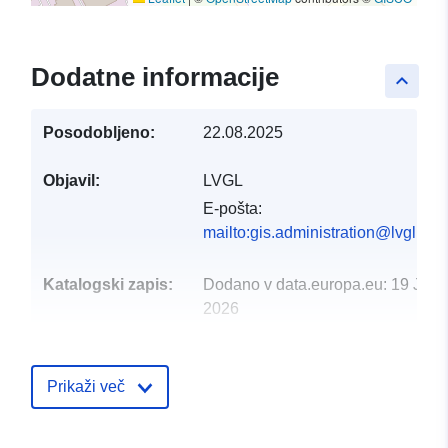
Dodatne informacije
keyboard_arrow_up
Posodobljeno:
22.08.2025
Objavil:
LVGL
E-pošta:
mailto:gis.administration@lvgl.saa
Katalogski zapis:
Dodano v data.europa.eu:
19 Janu
2026
Posodobljeno na spletišču Data.e
03 August 2026
Prikaži več
Prostorski:
Usklajuje:
[ [ 7.05524,
49.1254 ], [ 7.06261,