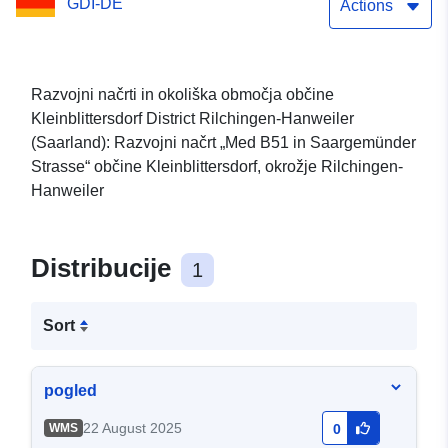
GDI-DE
Actions
Razvojni načrti in okoliška območja občine
Kleinblittersdorf District Rilchingen-Hanweiler
(Saarland): Razvojni načrt „Med B51 in Saargemünder
Strasse“ občine Kleinblittersdorf, okrožje Rilchingen-
Hanweiler
Distribucije
1
Sort
pogled
22 August 2025
WMS
0