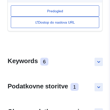
Predogled
Dostop do naslova URL
Keywords
6
keyboard_arrow_down
Podatkovne storitve
1
keyboard_arrow_down