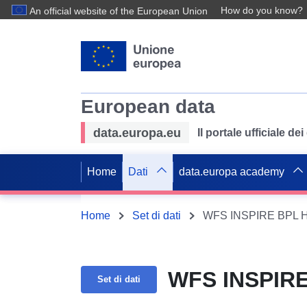
How do you know?
An official website of the European Union
European data
data.europa.eu
Il portale ufficiale de
Home
Dati
data.europa academy
Home
Set di dati
WFS INSPIRE BPL H
WFS INSPIRE
Set di dati