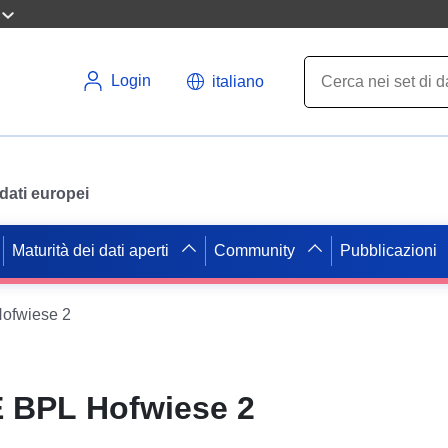
Login
italiano
i dati europei
Maturità dei dati aperti
Community
Pubblicazioni
ofwiese 2
 BPL Hofwiese 2