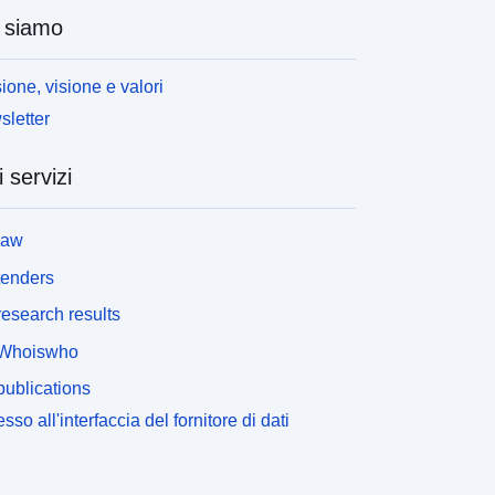
 siamo
ione, visione e valori
letter
i servizi
law
tenders
esearch results
Whoiswho
ublications
sso all'interfaccia del fornitore di dati