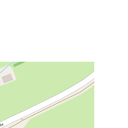
Risorsa:
http://data.europa.eu/eli/reg/2009/97
6
http://data.europa.eu/88u/dataset/77
2fa2d4-cf7e-4ffb-8ee2-
003938597b50