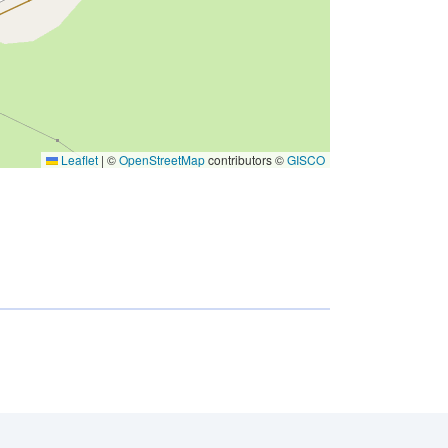
Leaflet
|
©
OpenStreetMap
contributors ©
GISCO