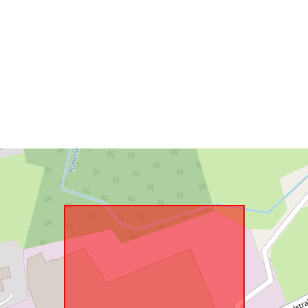
Conforme a:
uriRef: