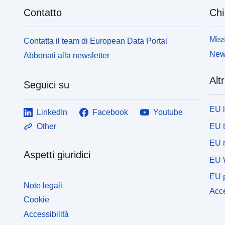
Contatto
Chi
Miss
Contatta il team di European Data Portal
News
Abbonati alla newsletter
Altr
Seguici su
EU 
LinkedIn
Facebook
Youtube
EU 
Other
EU r
Aspetti giuridici
EU 
EU p
Note legali
Acce
Cookie
Accessibilità