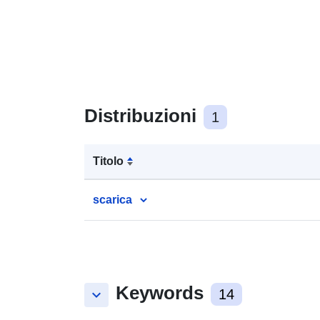
Distribuzioni
1
Titolo
scarica
Keywords
keyboard_arrow_down
14