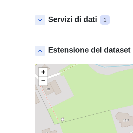
Servizi di dati
keyboard_arrow_down
1
Estensione del dataset
keyboard_arrow_up
+
−