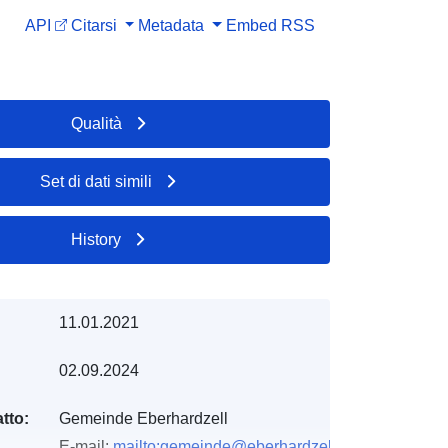
API
Citarsi
Metadata
Embed
RSS
Qualità
Set di dati simili
History
11.01.2021
02.09.2024
tto:
Gemeinde Eberhardzell
E-mail:
mailto:gemeinde@eberhardzell.de