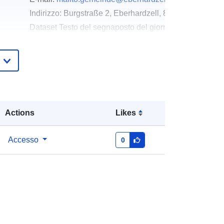
Indirizzo:
Burgstraße 2, Eberhardzell, 88436, Deutschl
Dataset Testo del segnaposto del giorno della risoluz
http://www.eberhardzell.de
Aggiunta a data.europa.eu:
24
January 2026
Aggiornato su data.europa.eu:
21
July 2026
Actions
Likes
Coordinate:
[ [ 9.8281967,
Accesso
0
48.0031181 ], [ 9.8295966,
48.0031181 ], [ 9.8295966,
48.0022757 ], [ 9.8281967,
48.0022757 ], [ 9.8281967,
48.0031181 ] ]
Tipo:
Polygon