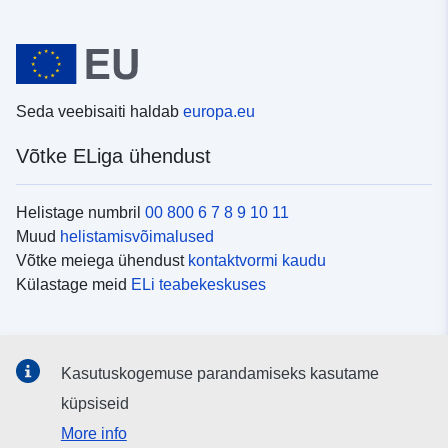
Seda veebisaiti haldab
europa.eu
Võtke ELiga ühendust
Helistage numbril
00 800 6 7 8 9 10 11
Muud
helistamisvõimalused
Võtke meiega ühendust
kontaktvormi kaudu
Külastage meid
ELi teabekeskuses
Sotsiaalmeedia
Kasutuskogemuse parandamiseks kasutame
Otsige ELi teavet
sotsiaalmeediakanalitest
küpsiseid
More info