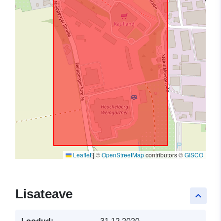
Leaflet
|
©
OpenStreetMap
contributors ©
GISCO
Lisateave
keyboard_arrow_up