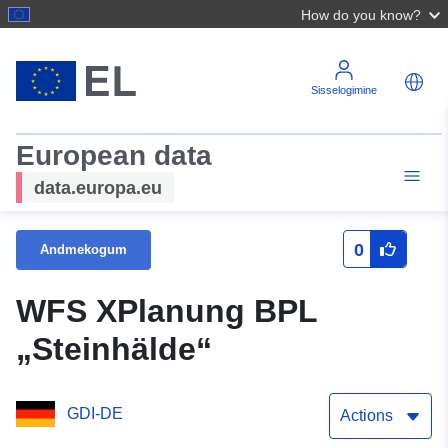
How do you know?
Sisselogimine
European data
data.europa.eu
0
Andmekogum
WFS XPlanung BPL
„Steinhälde“
GDI-DE
Actions