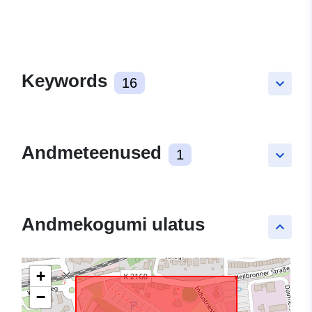
Keywords
16
keyboard_arrow_down
Andmeteenused
1
keyboard_arrow_down
Andmekogumi ulatus
keyboard_arrow_up
+
−