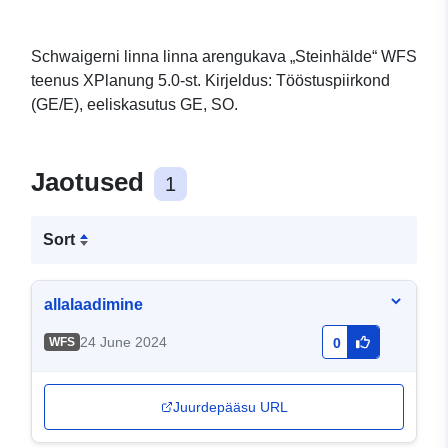
Schwaigerni linna linna arengukava „Steinhälde“ WFS
teenus XPlanung 5.0-st. Kirjeldus: Tööstuspiirkond
(GE/E), eeliskasutus GE, SO.
Jaotused
1
Sort
allalaadimine
24 June 2024
WFS
0
Juurdepääsu URL