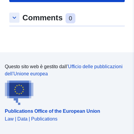
49.1388808 ], [ 9.0671102,
49.1340135 ], [ 9.0621547,
Comments
keyboard_arrow_down
49.1340135 ], [ 9.0621547,
0
49.1388808 ] ]
Tipo:
Polygon
Conforme a:
Risorsa:
http://data.europa.eu/eli/reg/2009/
Questo sito web è gestito dall'
Ufficio delle pubblicazioni
uriRef:
http://data.europa.eu/88u/dataset
dell'Unione europea
865b-4192-8566-29da40838972
Publications Office of the European Union
Law | Data | Publications