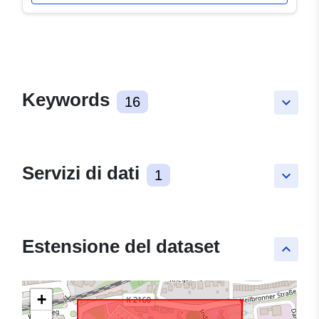
Keywords
16
keyboard_arrow_down
Servizi di dati
1
keyboard_arrow_down
Estensione del dataset
keyboard_arrow_up
+