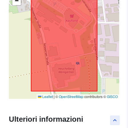
−
Leaflet
|
©
OpenStreetMap
contributors ©
GISCO
Ulteriori informazioni
keyboard_arrow_up