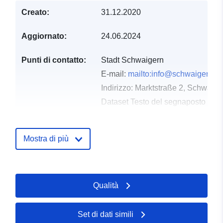
Creato:
31.12.2020
Aggiornato:
24.06.2024
Punti di contatto:
Stadt Schwaigern
E-mail:
mailto:info@schwaigern.d
Indirizzo:
Marktstraße 2, Schwaige
Dataset Testo del segnaposto del 
http://www.schwaigern.de
Mostra di più
Registro del
Aggiunta a data.europa.eu:
21
catalogo:
February 2026
Aggiornato su data.europa.eu:
03 August 2026
Qualità
Spaziale:
Coordinate:
[ [ 9.0621547,
Set di dati simili
49.1388808 ], [ 9.0671102,