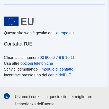
Questo sito web è gestito dall'
europa.eu
Contatta l’UE
Chiamaci al numero
00 800 6 7 8 9 10 11
Usa altre
opzioni telefoniche
Scrivici compilando il
modulo di contatto
Incontraci presso uno dei
centri dell'UE
Social media
Usiamo i cookie su questo sito per migliorare
Cerca i
canali social
l'esperienza dell'utente