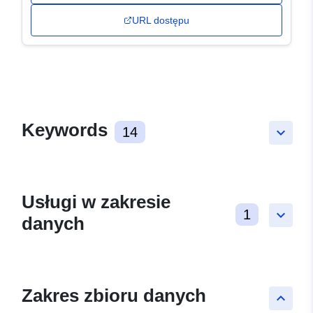
URL dostępu
Keywords
14
keyboard_arrow_down
Usługi w zakresie
1
keyboard_arrow_down
danych
Zakres zbioru danych
keyboard_arrow_up