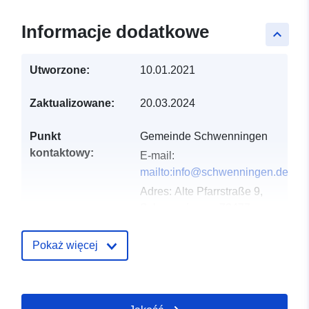
Informacje dodatkowe
keyboard_arrow_up
Utworzone:
10.01.2021
Zaktualizowane:
20.03.2024
Punkt
Gemeinde Schwenningen
kontaktowy:
E-mail:
mailto:info@schwenningen.de
Adres:
Alte Pfarrstraße 9,
Schwenningen, 72477,
Deutschland
URL:
Pokaż więcej
http://www.schwenningen.de
Zapis katalogu:
Dodany do data.europa.eu:
21