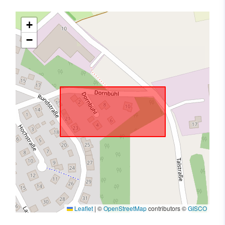
+
−
Leaflet
|
©
OpenStreetMap
contributors ©
GISCO