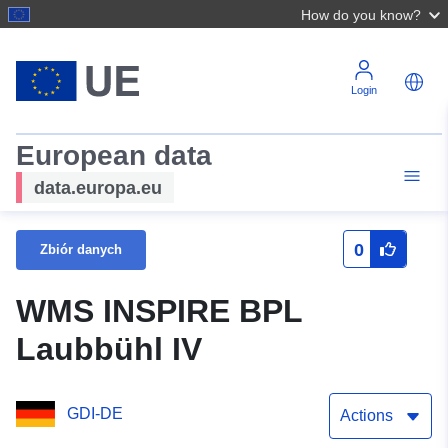
How do you know?
Login
European data
data.europa.eu
0
Zbiór danych
WMS INSPIRE BPL
Laubbühl IV
GDI-DE
Actions