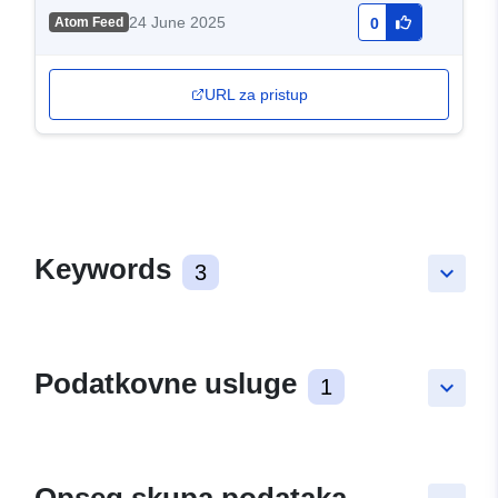
24 June 2025
Atom Feed
0
URL za pristup
Keywords
3
keyboard_arrow_down
Podatkovne usluge
1
keyboard_arrow_down