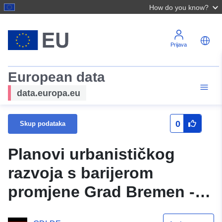
How do you know?
Prijava
European data
data.europa.eu
0
Skup podataka
Planovi urbanističkog
razvoja s barijerom
promjene Grad Bremen -
Download Service