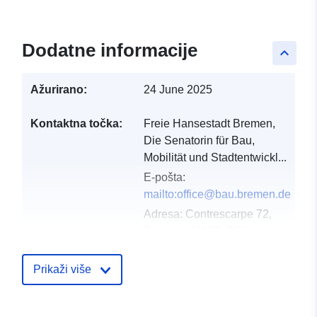
Dodatne informacije
keyboard_arrow_up
Ažurirano:
24 June 2025
Kontaktna točka:
Freie Hansestadt Bremen,
Die Senatorin für Bau,
Mobilität und Stadtentwickl...
E-pošta:
mailto:office@bau.bremen.de
Adresa:
Contrescarpe 72,
Bremen, 28195, DEU
Kataloški
Dodano u data.europa.eu:
21 Febr
Prikaži više
registar:
2026
Ažurirano na temelju podataka.eu