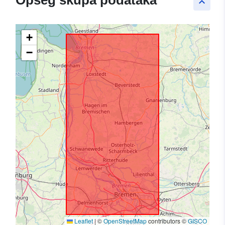
Opseg skupa podataka
keyboard_arrow_up
+
−
Leaflet
|
©
OpenStreetMap
contributors ©
GISCO