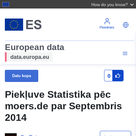
How do you know?
Pieteikties
European data
data.europa.eu
0
Datu kopa
Piekļuve Statistika pēc
moers.de par Septembris
2014