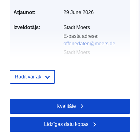
Atjaunot:
29 June 2026
Izveidotājs:
Stadt Moers
E-pasta adrese:
offenedaten@moers.de
Stadt Moers
E-pasta adrese:
offenedaten@moers.de
Rādīt vairāk
Galvenā lapa:
http://www.offenedaten.moers.de
Publicētājs:
Offenesdatenportal
Kvalitāte
Kontaktpunkts:
Stab Digitalisierung
Līdzīgas datu kopas
E-pasta adrese:
mailto:Digital@Moers.de