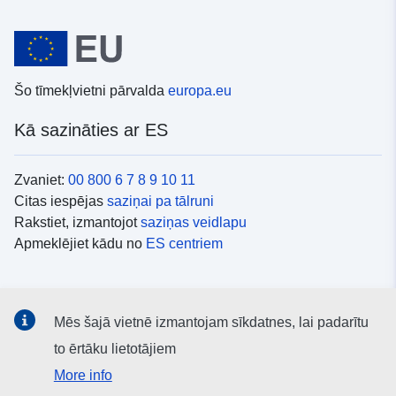
Šo tīmekļvietni pārvalda
europa.eu
Kā sazināties ar ES
Zvaniet:
00 800 6 7 8 9 10 11
Citas iespējas
saziņai pa tālruni
Rakstiet, izmantojot
saziņas veidlapu
Apmeklējiet kādu no
ES centriem
Sociālie mediji
Mēs šajā vietnē izmantojam sīkdatnes, lai padarītu
ES konti
sociālajos medijos
to ērtāku lietotājiem
More info