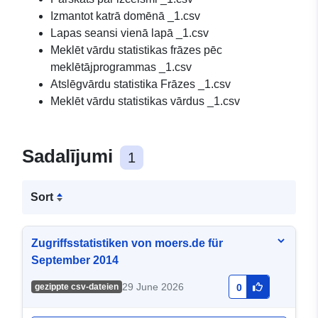
Izmantot katrā domēnā _1.csv
Lapas seansi vienā lapā _1.csv
Meklēt vārdu statistikas frāzes pēc
meklētājprogrammas _1.csv
Atslēgvārdu statistika Frāzes _1.csv
Meklēt vārdu statistikas vārdus _1.csv
Sadalījumi
1
Sort
Zugriffsstatistiken von moers.de für
September 2014
29 June 2026
gezippte csv-dateien
0