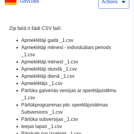
GovData
Actions
Zip failā ir šādi CSV faili:
Apmeklētāji gadā _1.csv
Apmeklētāji mēnesī - individuālais periods
_1.csv
Apmeklētāji mēnesī _1.csv
Apmeklētāji stundā _1.csv
Apmeklētāji dienā _1.csv
Apmeklētājs _1.csv
Pārlūka galvenās versijas ar operētājsistēmu
_1.csv
Pārlūkprogrammas pēc operētājsistēmas
Subversions _1.csv
Pārlūka subversijas _1.csv
Ieejas lapas _1.csv
Pārskats par izcelsmi _1.csv