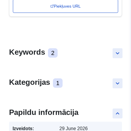
Piekļuves URL
Keywords
2
keyboard_arrow_down
Kategorijas
1
keyboard_arrow_down
Papildu informācija
keyboard_arrow_up
Izveidots:
29 June 2026