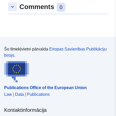
Comments
keyboard_arrow_down
0
Kataloga
Pievienots data.europa.eu:
03 Jun
ieraksts:
2026
Jaunākā informācija par Data.euro
08 August 2026
Identifikatori:
7758bd84-720c-4f57-a8c2-
8dc3888a580c
Šo tīmekļvietni pārvalda
Eiropas Savienības Publikāciju
birojs.
uriRef:
http://data.europa.eu/88u/dataset
720c-4f57-a8c2-8dc3888a580c
Versijas
v2014.1
informācija:
Publications Office of the European Union
Law | Data | Publications
Kontaktinformācija