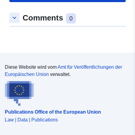
Gebiet:
Koordinaten:
[ [ 9.4850097,
Comments
keyboard_arrow_down
47.8789256 ], [ 9.4860295,
0
47.8789256 ], [ 9.4860295,
47.8783031 ], [ 9.4850097,
47.8783031 ], [ 9.4850097,
47.8789256 ] ]
Typ:
Polygon
Diese Website wird vom
Amt für Veröffentlichungen der
uriRef:
http://data.europa.eu/88u/dataset/
Europäischen Union
verwaltet.
a405-4a07-a79e-6aea2fde5ce6
Publications Office of the European Union
Law | Data | Publications