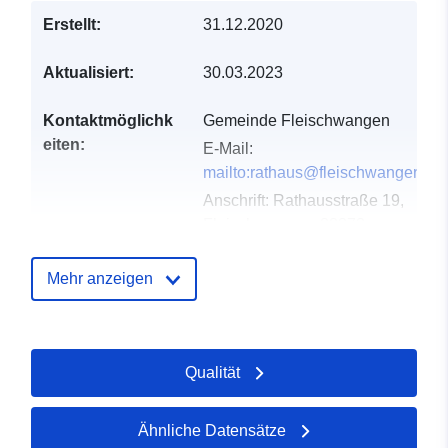
Erstellt:
31.12.2020
Aktualisiert:
30.03.2023
Kontaktmöglichk
Gemeinde Fleischwangen
eiten:
E-Mail:
mailto:rathaus@fleischwangen.de
Anschrift:
Rathausstraße 19,
Fleischwangen, 88373,
Deutschland
URL:
Mehr anzeigen
http://www.fleischwangen.de
Verzeichnis der
Zu data.europa.eu hinzugefügt:
Qualität
Kataloge:
21 February 2026
Aktualisiert auf data.europa.eu:
03 August 2026
Ähnliche Datensätze