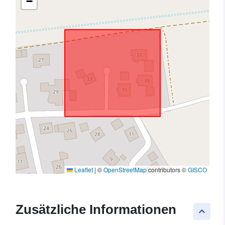
−
Leaflet
|
©
OpenStreetMap
contributors ©
GISCO
Zusätzliche Informationen
keyboard_arrow_up