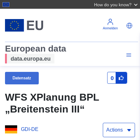
How do you know?
Anmelden
European data
data.europa.eu
0
Datensatz
WFS XPlanung BPL
„Breitenstein III“
GDI-DE
Actions