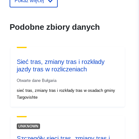
Pokaż więcej
uriRef:
http://data.europa.eu/88u/dataset/
Podobne zbiory danych
Sieć tras, zmiany tras i rozkłady
jazdy tras w rozliczeniach
Otwarte dane Bułgaria
sieć tras, zmiany tras i rozkłady tras w osadach gminy
Targovishte
UNKNOWN
Szczegóły sieci tras, zmiany tras i