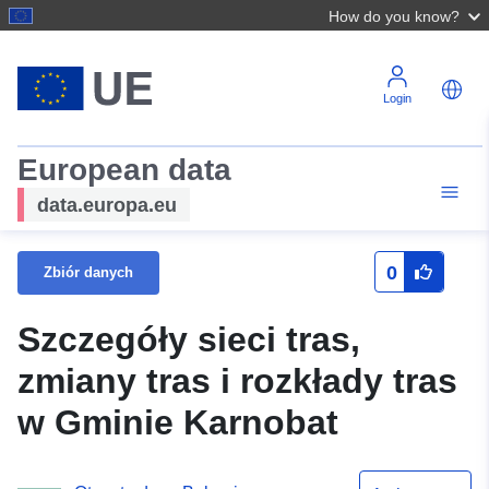
How do you know?
Login
European data
data.europa.eu
0
Zbiór danych
Szczegóły sieci tras,
zmiany tras i rozkłady tras
w Gminie Karnobat