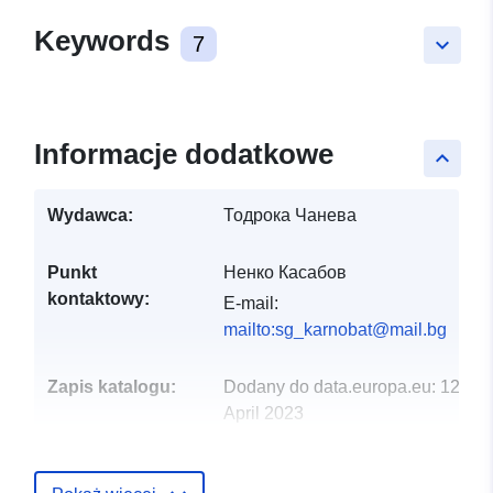
Keywords
7
keyboard_arrow_down
Informacje dodatkowe
keyboard_arrow_up
Wydawca:
Тодрока Чанева
Punkt
Ненко Касабов
kontaktowy:
E-mail:
mailto:sg_karnobat@mail.bg
Zapis katalogu:
Dodany do data.europa.eu:
12
April 2023
Zaktualizowano dane.europa.eu:
16 April 2023