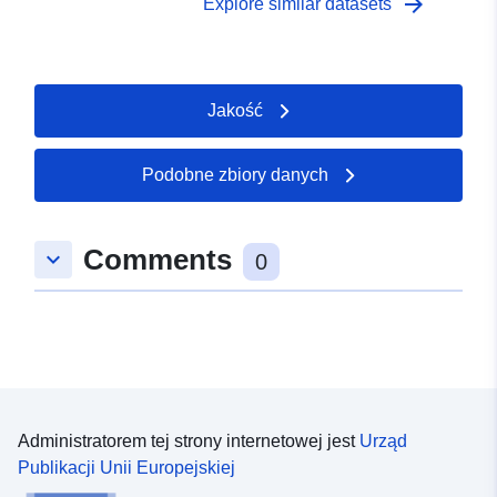
arrow_forward
Explore similar datasets
Jakość
Podobne zbiory danych
Comments
keyboard_arrow_down
0
Administratorem tej strony internetowej jest
Urząd
Publikacji Unii Europejskiej