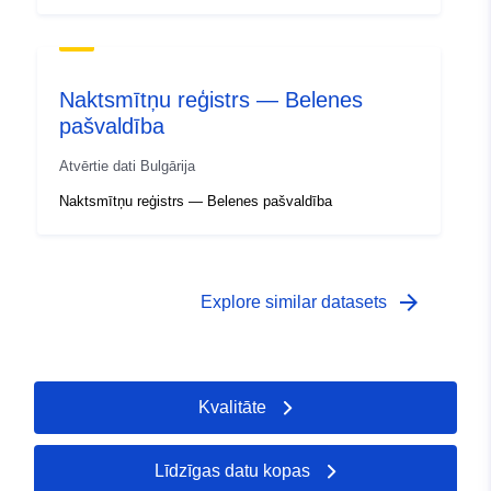
Naktsmītņu reģistrs — Belenes
pašvaldība
Atvērtie dati Bulgārija
Naktsmītņu reģistrs — Belenes pašvaldība
arrow_forward
Explore similar datasets
Kvalitāte
Līdzīgas datu kopas