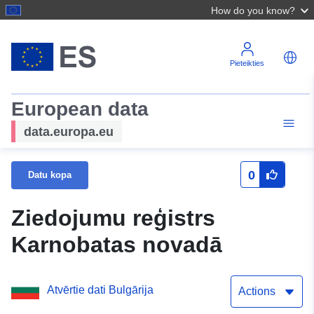
How do you know?
Pieteikties
European data
data.europa.eu
0
Datu kopa
Ziedojumu reģistrs
Karnobatas novadā
Atvērtie dati Bulgārija
Actions