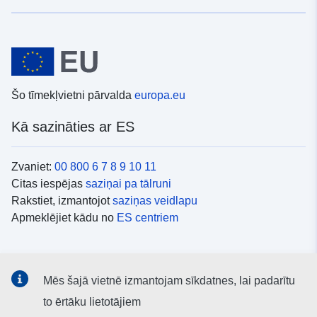
Šo tīmekļvietni pārvalda
europa.eu
Kā sazināties ar ES
Zvaniet:
00 800 6 7 8 9 10 11
Citas iespējas
saziņai pa tālruni
Rakstiet, izmantojot
saziņas veidlapu
Apmeklējiet kādu no
ES centriem
Sociālie mediji
Mēs šajā vietnē izmantojam sīkdatnes, lai padarītu
ES konti
sociālajos medijos
to ērtāku lietotājiem