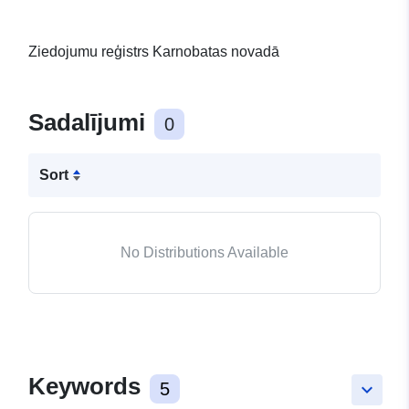
Ziedojumu reģistrs Karnobatas novadā
Sadalījumi
0
Sort
No Distributions Available
Keywords
5
keyboard_arrow_down