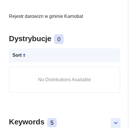
Rejestr darowizn w gminie Karnobat
Dystrybucje
0
Sort
No Distributions Available
Keywords
5
keyboard_arrow_down