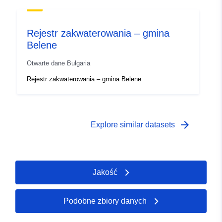
Rejestr zakwaterowania – gmina
Belene
Otwarte dane Bułgaria
Rejestr zakwaterowania – gmina Belene
arrow_forward
Explore similar datasets
Jakość
Podobne zbiory danych