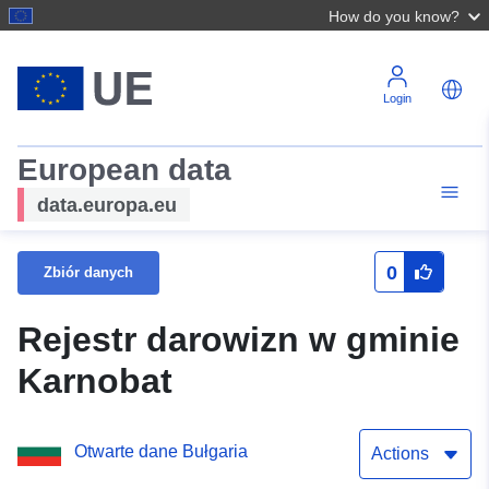
How do you know?
Login
European data
data.europa.eu
0
Zbiór danych
Rejestr darowizn w gminie
Karnobat
Otwarte dane Bułgaria
Actions