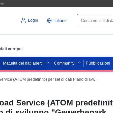
Login
italiano
i dati europei
Maturità dei dati aperti
Community
Pubblicazioni
INSPIRE Download Service (ATOM predefinito) per set di dati Piano di sviluppo "Gewerbepark Betonsteinfabrik"
ad Service (ATOM predefinit
no di sviluppo "Gewerbepark