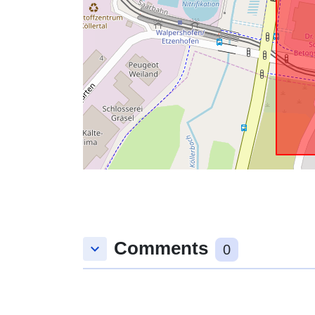
Comments
keyboard_arrow_down
0