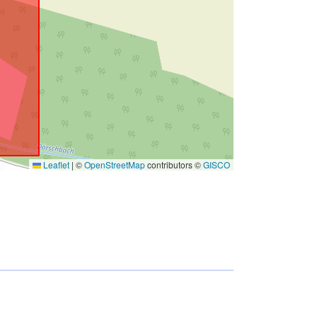
Leaflet
|
©
OpenStreetMap
contributors ©
GISCO