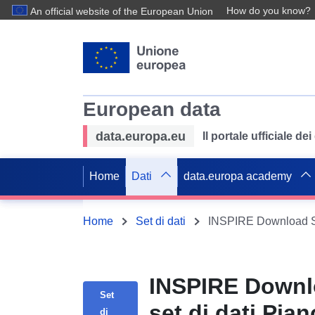
How do you know?
An official website of the European Union
European data
data.europa.eu
Il portale ufficiale de
Home
Dati
data.europa academy
Home
Set di dati
INSPIRE Downlo
Set
set di dati Pia
di