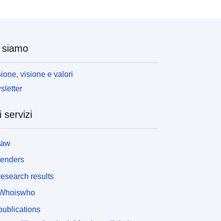
 siamo
ione, visione e valori
letter
i servizi
law
tenders
esearch results
Whoiswho
ublications