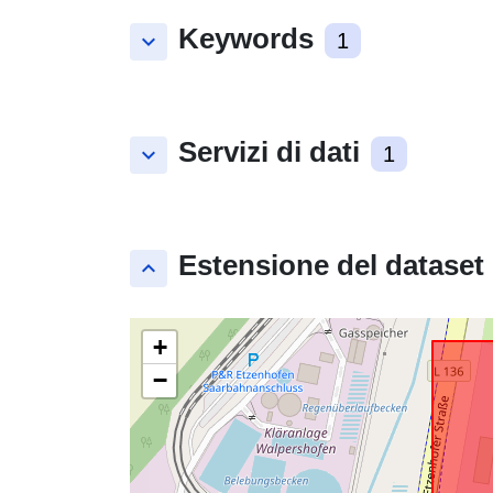
Keywords
keyboard_arrow_down
1
Servizi di dati
keyboard_arrow_down
1
Estensione del dataset
keyboard_arrow_up
+
−