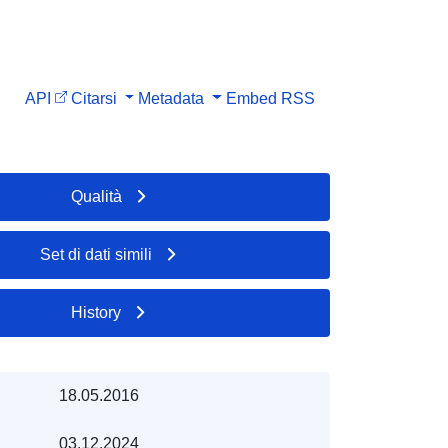
API
Citarsi
Metadata
Embed
RSS
Qualità
Set di dati simili
History
18.05.2016
03.12.2024