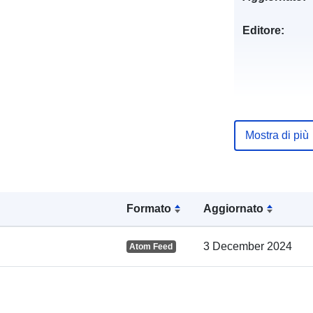
Editore:
Registro del
Mostra di più
catalogo:
Formato
Aggiornato
Spaziale:
3 December 2024
Atom Feed