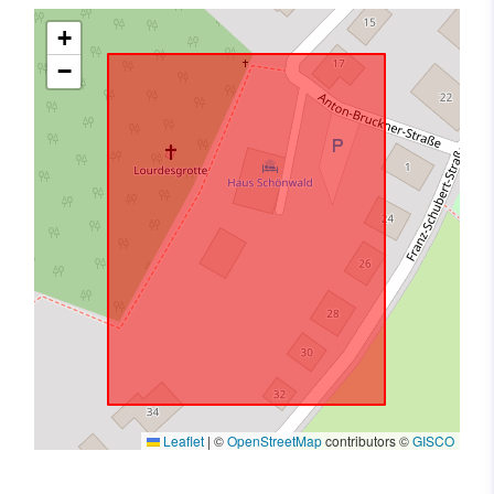
+
−
Leaflet
|
©
OpenStreetMap
contributors ©
GISCO