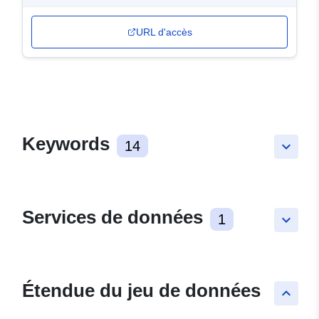
URL d'accès
Keywords
14
keyboard_arrow_down
Services de données
1
keyboard_arrow_down
Étendue du jeu de données
keyboard_arrow_up