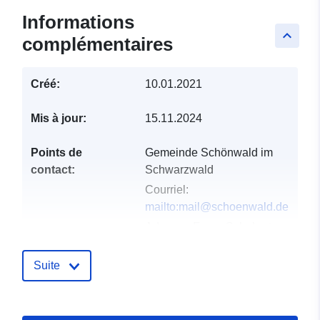
Informations
keyboard_arrow_up
complémentaires
Créé:
10.01.2021
Mis à jour:
15.11.2024
Points de
Gemeinde Schönwald im
contact:
Schwarzwald
Courriel:
mailto:mail@schoenwald.de
Adresse:
Franz-Schubert-
Straße 3, Schönwald im
Schwarzwald, 78141,
Suite
Deutschland
URL:
http://www.schoenwald.net