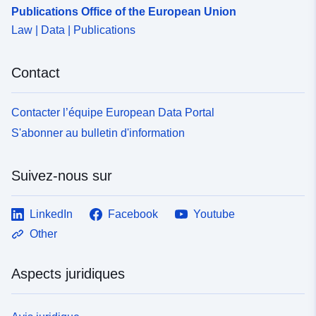
uriRef:
http://data.europa.eu/88u/dataset
Publications Office of the European Union
04b8-464b-b29f-2342b3dcf2d3
Law | Data | Publications
Contact
Contacter l’équipe European Data Portal
S'abonner au bulletin d'information
Suivez-nous sur
LinkedIn
Facebook
Youtube
Other
Aspects juridiques