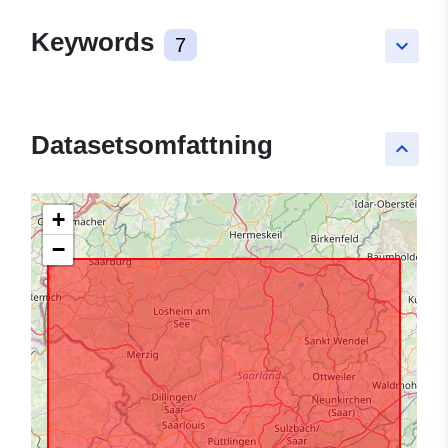
Keywords
7
keyboard_arrow_down
Datasetsomfattning
keyboard_arrow_up
+
−