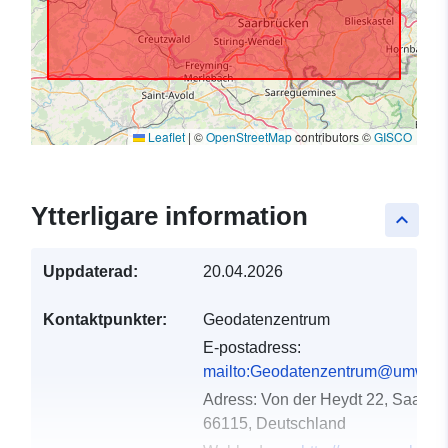
Leaflet
|
©
OpenStreetMap
contributors ©
GISCO
Ytterligare information
keyboard_arrow_up
Uppdaterad:
20.04.2026
Kontaktpunkter:
Geodatenzentrum
E-postadress:
mailto:Geodatenzentrum@umwelt.
Adress:
Von der Heydt 22, Saarbr
66115, Deutschland