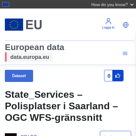
How do you know?
Logga in
European data
data.europa.eu
0
Dataset
State_Services –
Polisplatser i Saarland –
OGC WFS-gränssnitt