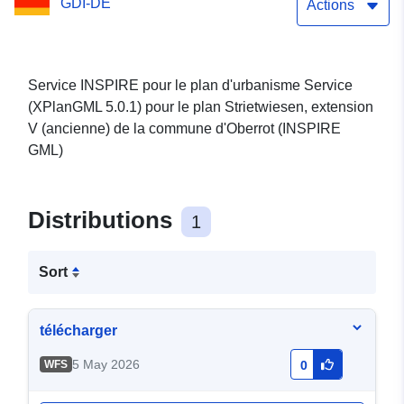
GDI-DE
(ancienne) (XPlanGML
Actions
5.0.1) (INSPIRE GML)
Service INSPIRE pour le plan d'urbanisme Service
(XPlanGML 5.0.1) pour le plan Strietwiesen, extension
V (ancienne) de la commune d'Oberrot (INSPIRE
GML)
Distributions
1
Sort
télécharger
5 May 2026
WFS
0