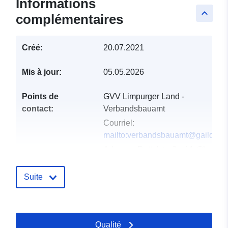
Informations
keyboard_arrow_up
complémentaires
Créé:
20.07.2021
Mis à jour:
05.05.2026
Points de
GVV Limpurger Land -
contact:
Verbandsbauamt
Courriel:
mailto:verbandsbauamt@gaildorf.
Adresse:
Rottalstraße 44, Oberrot,
74420, Deutschland
URL:
http://www.oberrot.de
Suite
Compte rendu du
Ajoutée à data.europa.eu:
07
catalogue:
February 2026
Qualité