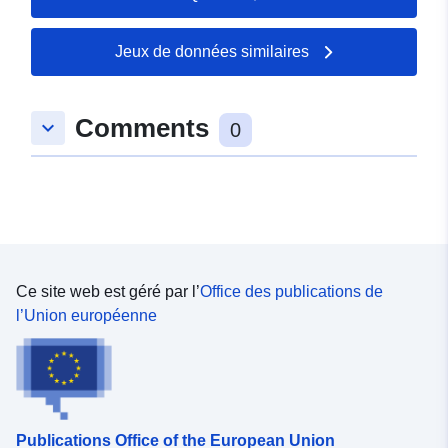
Mise à jour sur data.europa.eu:
03 August 2026
Jeux de données similaires
spatial:
Coordonnées:
[ [ 9.6707561,
49.0121821 ], [ 9.674518,
Comments
keyboard_arrow_down
49.0121821 ], [ 9.674518,
0
49.0092164 ], [ 9.6707561,
49.0092164 ], [ 9.6707561,
49.0121821 ] ]
Type:
Polygon
Correspond à:
Ressource:
Ce site web est géré par l’
Office des publications de
http://data.europa.eu/eli/reg/2009/
l’Union européenne
uriRef:
http://data.europa.eu/88u/service
2bc5-43d2-82f6-1eca1f65d985
Publications Office of the European Union