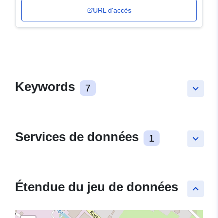
URL d'accès
Keywords
7
keyboard_arrow_down
Services de données
1
keyboard_arrow_down
Étendue du jeu de données
keyboard_arrow_up