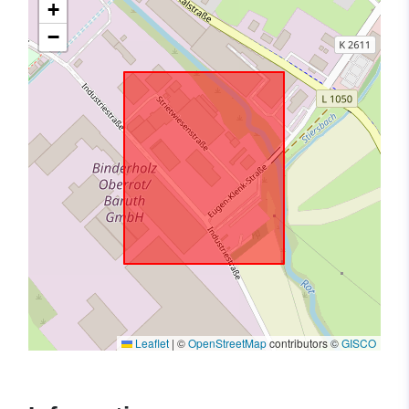
+
−
Leaflet
|
©
OpenStreetMap
contributors ©
GISCO