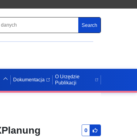
Search
O Urzędzie
Dokumentacja
Publikacji
XPlanung
0