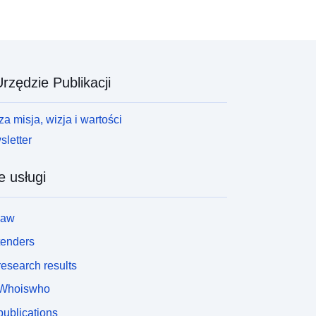
rzędzie Publikacji
a misja, wizja i wartości
letter
e usługi
law
tenders
esearch results
Whoiswho
ublications