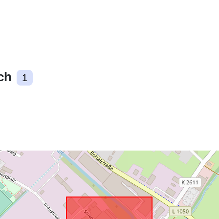
ch
Zgodne z:
1
uriRef: