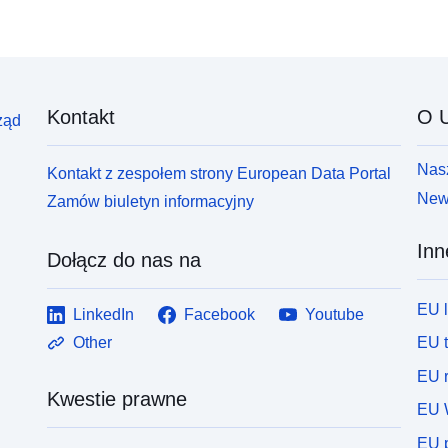
Kontakt
O U
ząd
Nasz
Kontakt z zespołem strony European Data Portal
News
Zamów biuletyn informacyjny
Inn
Dołącz do nas na
EU 
LinkedIn
Facebook
Youtube
EU 
Other
EU r
Kwestie prawne
EU 
EU p