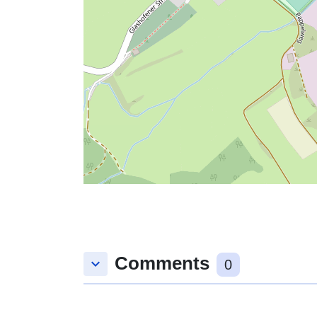
Comments
keyboard_arrow_down
0