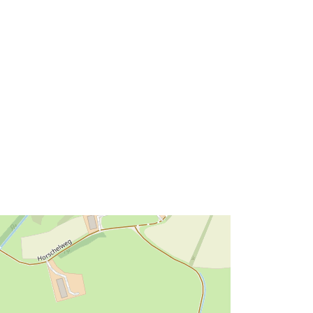
49.0092164 ], [ 9.6707561,
49.0092164 ], [ 9.6707561,
49.0121821 ] ]
Typ:
Polygon
Zasób:
http://data.europa.eu/eli/reg/2009/97
6
http://data.europa.eu/88u/service/77
bca8a7-2bc5-43d2-82f6-
1eca1f65d985