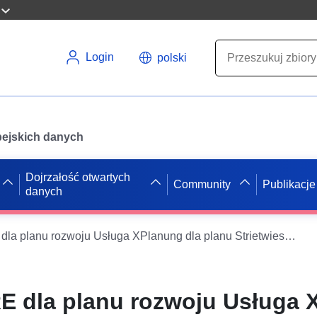
Login
polski
opejskich danych
Dojrzałość otwartych
Community
Publikacje
danych
Usługa INSPIRE dla planu rozwoju Usługa XPlanung dla planu Strietwiesen, rozszerzenie V (stary) (XPlanGML 5.0.1) (INSPIRE GML)
E dla planu rozwoju Usługa 