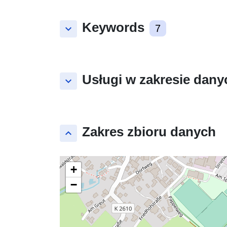
Keywords
keyboard_arrow_down
7
Usługi w zakresie dany
keyboard_arrow_down
Zakres zbioru danych
keyboard_arrow_up
+
−