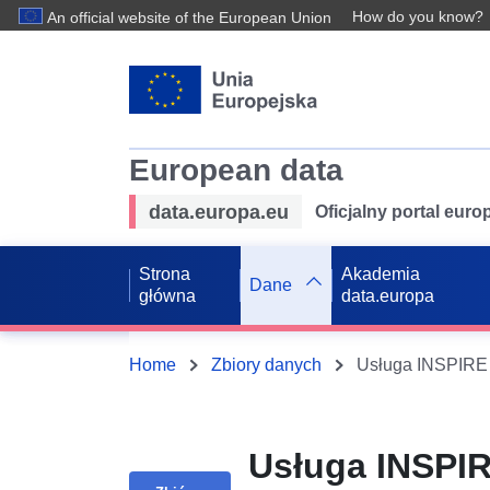
How do you know?
An official website of the European Union
European data
data.europa.eu
Oficjalny portal eur
Strona
Akademia
Dane
główna
data.europa
Home
Zbiory danych
Usługa INSPIR