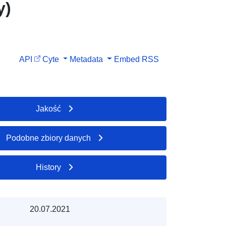
y)
API
Cyte
Metadata
Embed
RSS
Jakość
Podobne zbiory danych
History
20.07.2021