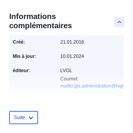
Informations
keyboard_arrow_up
complémentaires
Créé:
21.01.2016
Mis à jour:
10.01.2024
éditeur:
LVGL
Courriel:
mailto:gis.administration@lvgl.saa
Compte rendu du
Ajoutée à data.europa.eu:
19
catalogue:
January 2026
Mise à jour sur data.europa.eu:
Suite
03 August 2026