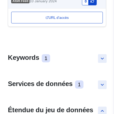
10 January 2024
Atom Feed
0
URL d'accès
Keywords
1
keyboard_arrow_down
Services de données
1
keyboard_arrow_down
Étendue du jeu de données
keyboard_arrow_up