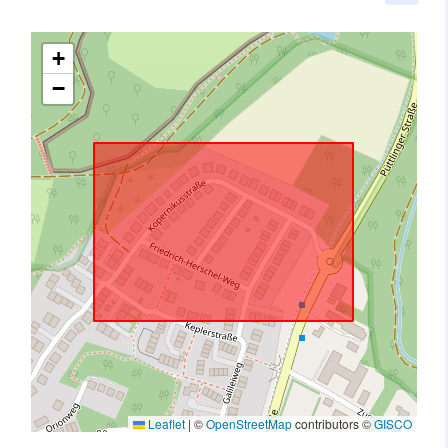
+
−
Leaflet
|
©
OpenStreetMap
contributors ©
GISCO