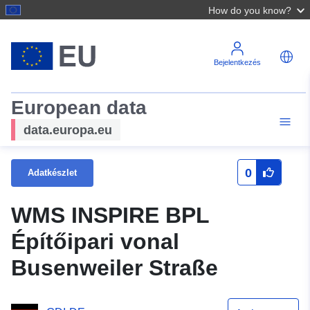
How do you know?
Bejelentkezés
European data
data.europa.eu
0
Adatkészlet
WMS INSPIRE BPL
Építőipari vonal
Busenweiler Straße