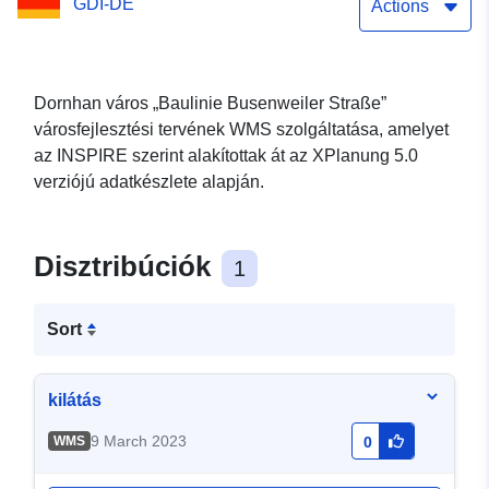
GDI-DE
Actions
Dornhan város „Baulinie Busenweiler Straße”
városfejlesztési tervének WMS szolgáltatása, amelyet
az INSPIRE szerint alakítottak át az XPlanung 5.0
verziójú adatkészlete alapján.
Disztribúciók
1
Sort
kilátás
9 March 2023
WMS
0