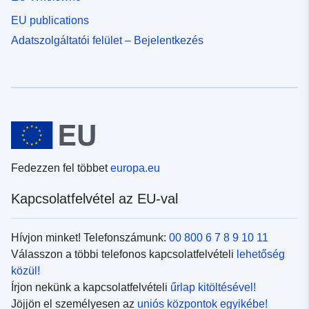
EU publications
Adatszolgáltatói felület – Bejelentkezés
Fedezzen fel többet
europa.eu
Kapcsolatfelvétel az EU-val
Hívjon minket! Telefonszámunk:
00 800 6 7 8 9 10 11
Válasszon a többi telefonos kapcsolatfelvételi
lehetőség
közül!
Írjon nekünk a kapcsolatfelvételi
űrlap kitöltésével!
Jöjjön el személyesen az
uniós központok egyikébe!