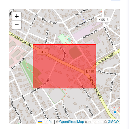
+
−
Leaflet
|
©
OpenStreetMap
contributors ©
GISCO