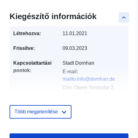
Kiegészítő információk
keyboard_arrow_up
Létrehozva:
11.01.2021
Frissítve:
09.03.2023
Kapcsolattartási
Stadt Dornhan
pontok:
E-mail:
mailto:info@dornhan.de
Cím:
Obere Torstraße 2,
Dornhan, 72175,
Deutschland
URL:
http://www.dornhan.de
Több megjelenítése
Katalógus-
Hozzáadva a data.europa.eu-hoz:
nyilvántartás:
21 February 2026