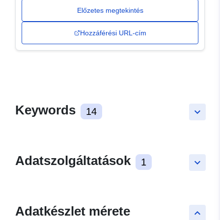
Előzetes megtekintés
Hozzáférési URL-cím
Keywords
14
keyboard_arrow_down
Adatszolgáltatások
1
keyboard_arrow_down
Adatkészlet mérete
keyboard_arrow_up