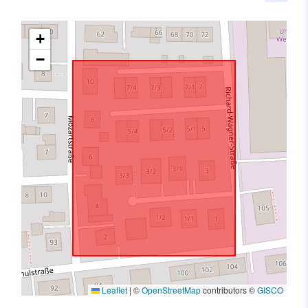
+
−
Leaflet
|
©
OpenStreetMap
contributors ©
GISCO