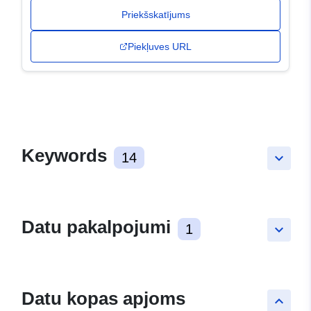
Priekšskatījums
Piekļuves URL
Keywords
14
keyboard_arrow_down
Datu pakalpojumi
1
keyboard_arrow_down
Datu kopas apjoms
keyboard_arrow_up