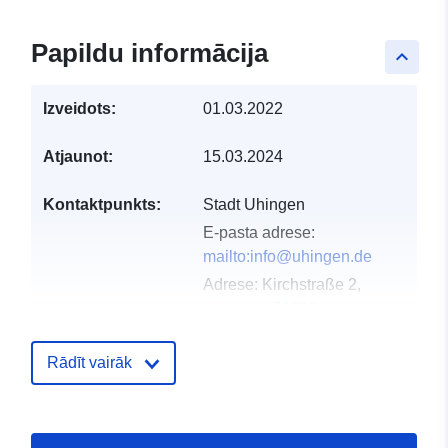
Papildu informācija
keyboard_arrow_up
Izveidots:
01.03.2022
Atjaunot:
15.03.2024
Kontaktpunkts:
Stadt Uhingen
E-pasta adrese:
mailto:info@uhingen.de
Adrese:
Kirchstraße 2,
Uhingen, 73066,
Deutschland
URL:
http://www.uhingen.de
Rādīt vairāk
Kataloga
Pievienots data.europa.eu:
21 Feb
ieraksts:
2026