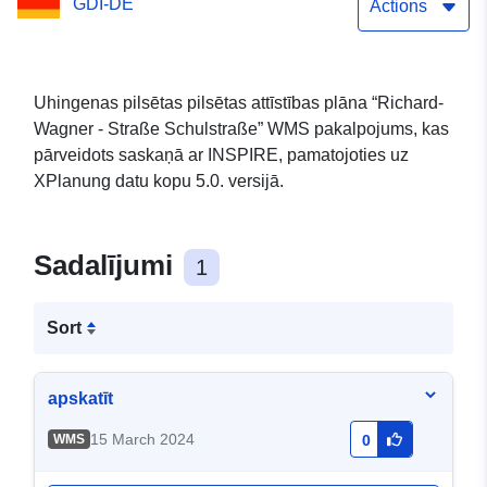
GDI-DE
Actions
Uhingenas pilsētas pilsētas attīstības plāna “Richard-
Wagner - Straße Schulstraße” WMS pakalpojums, kas
pārveidots saskaņā ar INSPIRE, pamatojoties uz
XPlanung datu kopu 5.0. versijā.
Sadalījumi
1
Sort
apskatīt
15 March 2024
WMS
0