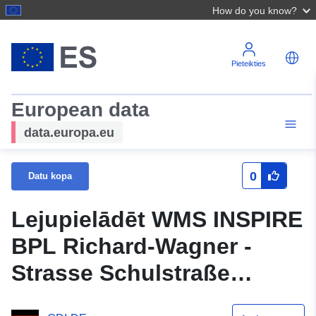
How do you know?
Pieteikties
European data
data.europa.eu
0
Datu kopa
Lejupielādēt WMS INSPIRE
BPL Richard-Wagner -
Strasse Schulstraße
Ekrānšaviņus