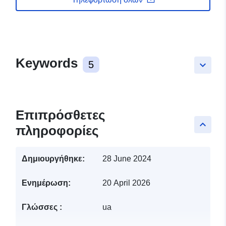
Keywords
5
keyboard_arrow_down
Επιπρόσθετες
keyboard_arrow_up
πληροφορίες
Δημιουργήθηκε:
28 June 2024
Ενημέρωση:
20 April 2026
Γλώσσες :
ua