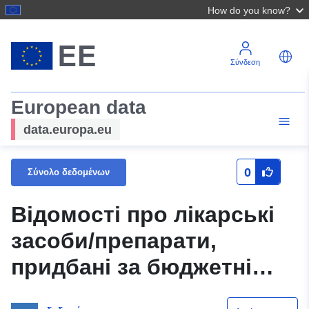
How do you know?
Σύνδεση
European data
data.europa.eu
0
Σύνολο δεδομένων
Відомості про лікарські
засоби/препарати,
придбані за бюджетні
кошти, відомості про