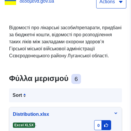
δεδομένα.gov.ua
розподілення таких ліків
Actions
між закладами охорони
здоров’я та їх залишки в
Відомості про лікарські засоби/препарати, придбані
за бюджетні кошти, відомості про розподілення
кожному з них
таких ліків між закладами охорони здоров’я
Гірської міської військової адміністрації
Сєвєродонецького району Луганської області.
Φύλλα μερισμού
6
Sort
Distribution.xlsx
-
Excel XLSX
0