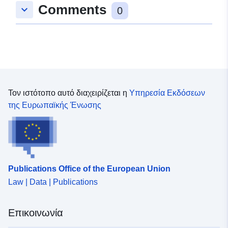
Comments
keyboard_arrow_down
0
Τον ιστότοπο αυτό διαχειρίζεται η
Υπηρεσία Εκδόσεων
της Ευρωπαϊκής Ένωσης
Publications Office of the European Union
Law | Data | Publications
Επικοινωνία