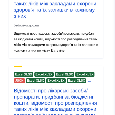
таких ліків між закладами охорони
uriRef:
http://data.europa.eu/88u/dataset
здоров’я та їх залишки в кожному
5926-48fe-8672-275c8d4bdcec
з них
Πληροφορίες
1.0
δεδομένα.gov.ua
έκδοσης:
Відомості про лікарські засоби/препарати, придбані
за бюджетні кошти, відомості про розподілення таких
ліків між закладами охорони здоров’я та їх залишки в
кожному з них по місту Ватутіне
Excel XLSX
Excel XLSX
Excel XLSX
Excel XLSX
...
JSON
Excel XLSX
Excel XLSX
Excel XLSX
Відомості про лікарські засоби/
препарати, придбані за бюджетні
кошти, відомості про розподілення
таких ліків між закладами охорони