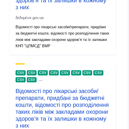
здоров’я та їх залишки в кожному
з них
δεδομένα.gov.ua
Відомості про лікарські засоби/препарати, придбані
за бюджетні кошти, відомості про розподілення таких
ліків між закладами охорони здоров’я та їх залишки
КНП "ЦПМСД" ВМР
CSV
CSV
CSV
CSV
CSV
CSV
CSV
CSV
...
CSV
CSV
Відомості про лікарські засоби/
препарати, придбані за бюджетні
кошти, відомості про розподілення
таких ліків між закладами охорони
здоров’я та їх залишки в кожному
з них