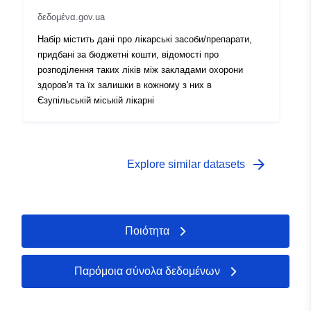
δεδομένα.gov.ua
Набір містить дані про лікарські засоби/препарати,
придбані за бюджетні кошти, відомості про
розподілення таких ліків між закладами охорони
здоров'я та їх залишки в кожному з них в
Єзупільській міській лікарні
arrow_forward
Explore similar datasets
Ποιότητα
Παρόμοια σύνολα δεδομένων