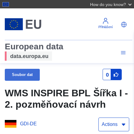
How do you know?
Přihlášení
European data
data.europa.eu
0
Soubor dat
WMS INSPIRE BPL Šířka I -
2. pozměňovací návrh
GDI-DE
Actions