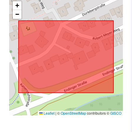
+
−
Leaflet
|
©
OpenStreetMap
contributors ©
GISCO