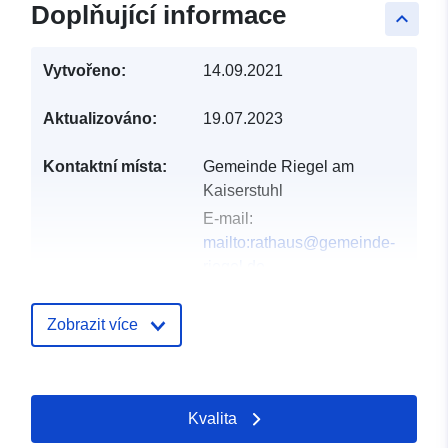
Doplňující informace
keyboard_arrow_up
Vytvořeno:
14.09.2021
Aktualizováno:
19.07.2023
Kontaktní místa:
Gemeinde Riegel am
Kaiserstuhl
E-mail:
mailto:rathaus@gemeinde-
riegel.de
Adresa:
Hauptstraße 31,
Riegel am Kaiserstuhl,
Zobrazit více
79359, Deutschland
Adresa URL:
http://www.gemeinde-
Kvalita
riegel.de