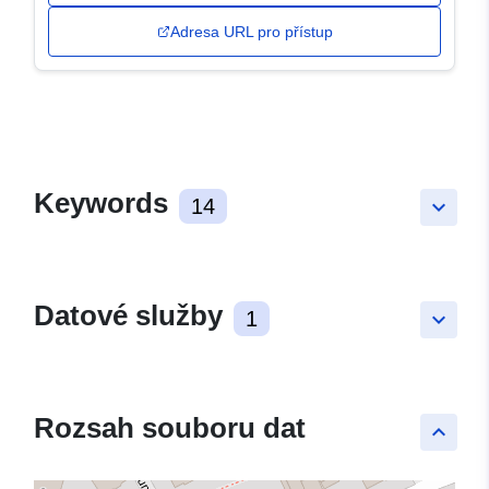
Adresa URL pro přístup
Keywords
14
keyboard_arrow_down
Datové služby
1
keyboard_arrow_down
Rozsah souboru dat
keyboard_arrow_up