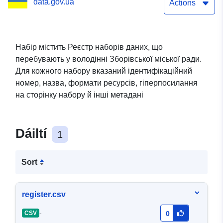
data.gov.ua
Actions
Набір містить Реєстр наборів даних, що
перебувають у володінні Зборівської міської ради.
Для кожного набору вказаний ідентифікаційний
номер, назва, формати ресурсів, гіперпосилання
на сторінку набору й інші метадані
Dáiltí
1
Sort
register.csv
-
CSV
0