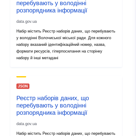
перебувають у володінні
розпорядника інформації
Aitheantóirí:
78b50526-cf83-4903-ab75-
dbd580019244
data.gov.ua
Набір містить Реєстр наборів даних, що перебувають
uriRef:
http://data.europa.eu/88u/dataset
у володінні Волочиської міської ради. Для кожного
cf83-4903-ab75-dbd580019244
набору вказаний ідентифікаційний номер, назва,
формати ресурсів, гіперпосилання на сторінку
Sonraí leagain:
1.0
набору й інші метадані
JSON
Реєстр наборів даних, що
перебувають у володінні
розпорядника інформації
data.gov.ua
Набір містить Реєстр наборів даних, що перебувають