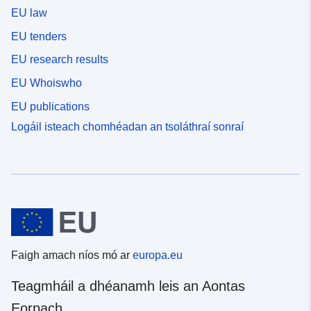
EU law
EU tenders
EU research results
EU Whoiswho
EU publications
Logáil isteach chomhéadan an tsoláthraí sonraí
Faigh amach níos mó ar
europa.eu
Teagmháil a dhéanamh leis an Aontas
Eorpach