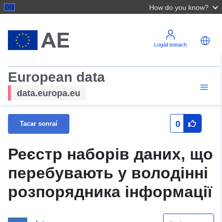
How do you know?
Logáil isteach
European data
data.europa.eu
0
Tacar sonraí
Реєстр наборів даних, що
перебувають у володінні
розпорядника інформації