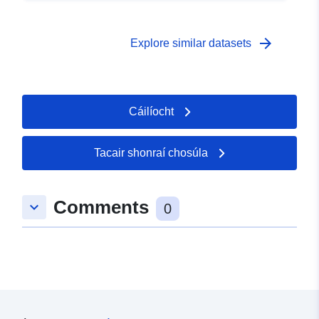
arrow_forward
Explore similar datasets
Cáilíocht
Tacair shonraí chosúla
Comments
keyboard_arrow_down
0