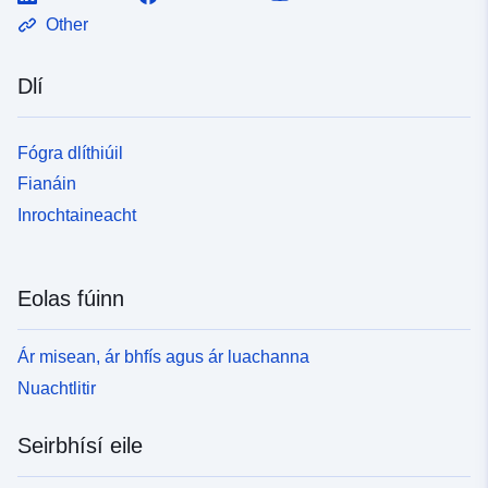
Other
Dlí
Fógra dlíthiúil
Fianáin
Inrochtaineacht
Eolas fúinn
Ár misean, ár bhfís agus ár luachanna
Nuachtlitir
Seirbhísí eile