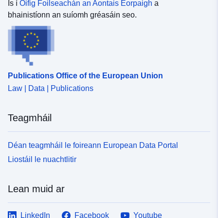
Is í
Oifig Foilseachán an Aontais Eorpaigh
a
bhainistíonn an suíomh gréasáin seo.
Publications Office of the European Union
Law | Data | Publications
Teagmháil
Déan teagmháil le foireann European Data Portal
Liostáil le nuachtlitir
Lean muid ar
LinkedIn
Facebook
Youtube