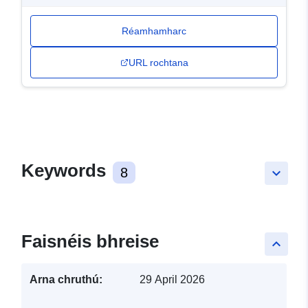
Réamhamharc
URL rochtana
Keywords
8
keyboard_arrow_down
Faisnéis bhreise
keyboard_arrow_up
Arna chruthú:
29 April 2026