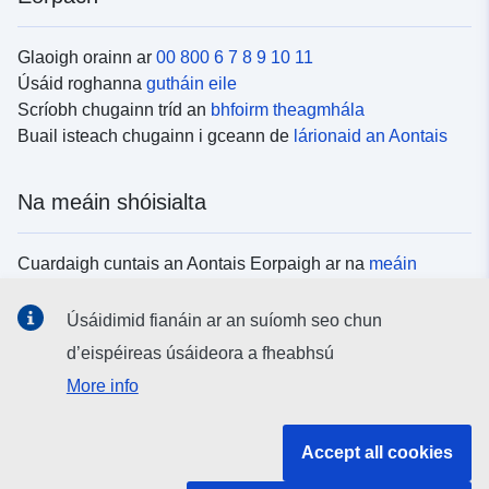
Glaoigh orainn ar
00 800 6 7 8 9 10 11
Úsáid roghanna
gutháin eile
Scríobh chugainn tríd an
bhfoirm theagmhála
Buail isteach chugainn i gceann de
lárionaid an Aontais
Na meáin shóisialta
Cuardaigh cuntais an Aontais Eorpaigh ar na
meáin
shóisialta
Úsáidimid fianáin ar an suíomh seo chun
d’eispéireas úsáideora a fheabhsú
Institiúidí agus comhlachtaí an Aontais
More info
Eorpaigh
Accept all cookies
Cuardaigh na hinstitiúidí agus na comhlachtaí uile de